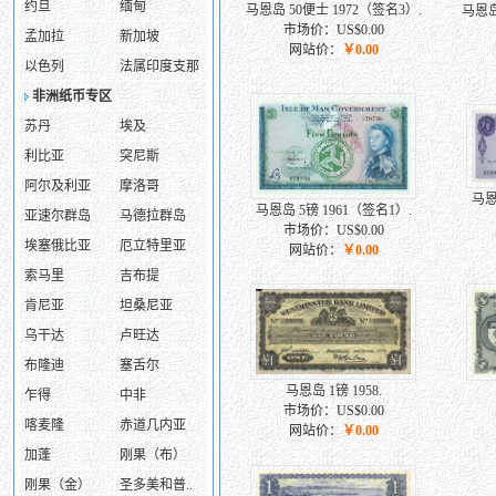
约旦
缅甸
马恩岛 50便士 1972（签名3）.
马恩岛
市场价：US$0.00
孟加拉
新加坡
网站价：
￥0.00
以色列
法属印度支那
非洲纸币专区
苏丹
埃及
利比亚
突尼斯
阿尔及利亚
摩洛哥
马恩
马恩岛 5镑 1961（签名1）.
亚速尔群岛
马德拉群岛
市场价：US$0.00
埃塞俄比亚
厄立特里亚
网站价：
￥0.00
索马里
吉布提
肯尼亚
坦桑尼亚
乌干达
卢旺达
布隆迪
塞舌尔
马恩岛 1镑 1958.
乍得
中非
市场价：US$0.00
喀麦隆
赤道几内亚
网站价：
￥0.00
加蓬
刚果（布）
刚果（金）
圣多美和普..