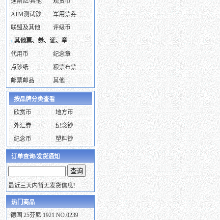
迪斯尼/其他
观赏币
ATM测试钞
军用票券
联盟及其他
评级币
其他票、券、证、章
代用币
纪念章
点钞纸
粮票布票
邮票邮品
其他
按品牌分类查看
欣赏币
地方币
外汇券
纪念钞
纪念币
塑料钞
订单查询/发货通知
最近三天内暂无发货信息!
热门商品
·
德国 25芬尼 1921 NO.0239