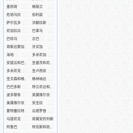
墨西哥
格陵兰
危地马拉
伯利兹
萨尔瓦多
洪都拉斯
尼加拉瓜
巴拿马
巴哈马
古巴
哥斯达黎加
牙买加
海地
多米尼加
安提瓜和巴..
圣基茨和尼..
多米尼克
圣卢西亚
圣文森和格..
格林纳达
巴巴多斯
特立尼达和..
波多黎各
英属维尔京
美属维尔京
安圭拉
蒙特塞拉特
瓜德罗普
马提尼克
荷属安的列斯
阿鲁巴
特克斯和凯..