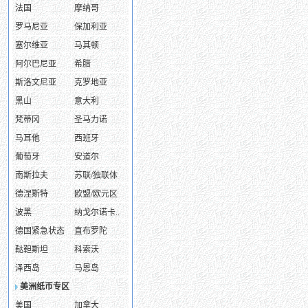
法国
摩纳哥
罗马尼亚
保加利亚
塞尔维亚
马其顿
阿尔巴尼亚
希腊
斯洛文尼亚
克罗地亚
黑山
意大利
梵蒂冈
圣马力诺
马耳他
西班牙
葡萄牙
安道尔
南斯拉夫
苏联/独联体
德涅斯特
欧盟/欧元区
波黑
纳戈尔诺卡..
德国紧急状态
直布罗陀
鞑靼斯坦
科索沃
泽西岛
马恩岛
美洲纸币专区
美国
加拿大