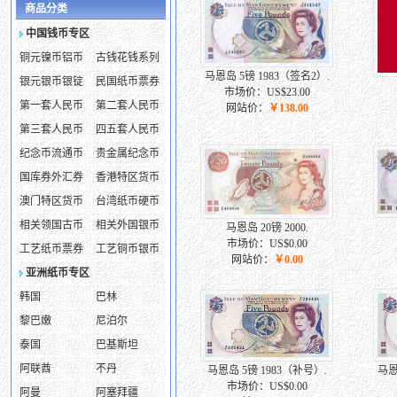
商品分类
中国钱币专区
铜元镍币铝币
古钱花钱系列
马恩岛 5镑 1983（签名2）.
银元银币银锭
民国纸币票券
市场价：US$23.00
第一套人民币
第二套人民币
网站价：
￥138.00
第三套人民币
四五套人民币
纪念币流通币
贵金属纪念币
国库券外汇券
香港特区货币
澳门特区货币
台湾纸币硬币
相关领国古币
相关外国银币
马恩岛 20镑 2000.
市场价：US$0.00
工艺纸币票券
工艺铜币银币
网站价：
￥0.00
亚洲纸币专区
韩国
巴林
黎巴嫩
尼泊尔
泰国
巴基斯坦
阿联酋
不丹
马恩岛 5镑 1983（补号）.
马恩
市场价：US$0.00
阿曼
阿塞拜疆