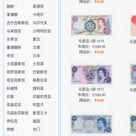
网站价：
￥0.00
朝鲜
菲律宾
柬埔寨
卡塔尔
吉尔吉斯斯坦
马尔代夫
马来西亚
沙特阿拉伯
东帝汶
蒙古
马恩岛 5镑 1979.
马恩
市场价：US$0.00
塞浦路斯
文莱
网站价：
￥0.00
老挝
日本
土库曼斯坦
土耳其
哈萨克斯坦
巴勒斯坦
塔吉克斯坦
格鲁吉亚
科威特
叙利亚
马恩岛 1镑 1972.
马恩
市场价：US$0.00
印度
印度尼西亚
网站价：
￥0.00
亚美尼亚
阿富汗
乌兹别克斯坦
斯里兰卡
伊拉克
越南
伊朗
也门