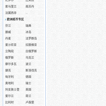
扎伊尔
比夫拉
索马里兰
南苏丹
...
法属西非
欧洲纸币专区
芬兰
瑞典
挪威
冰岛
丹麦
法罗群岛
爱沙尼亚
拉脱维亚
立陶宛
白俄罗斯
俄罗斯
乌克兰
摩尔多瓦
波兰
捷克
斯洛伐克
匈牙利
德国
奥地利
瑞士
列支敦士登
英国
爱尔兰
荷兰
比利时
卢森堡