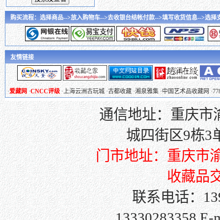
购买流程：选择商品-->放入购物车-->去收银台结帐付款-->填写收货信息-->选择支付
友情链接
·
爱藏网
·
CNCC评级
·
上海云洲古玩城
·
古都收藏
·
湘泉雅集
·
中国艺术品收藏网
·
7
通信地址：重庆市渝
城四街区9栋3单元
门市地址：重庆市渝
收藏品交
联系电话：139
13330283358 E-