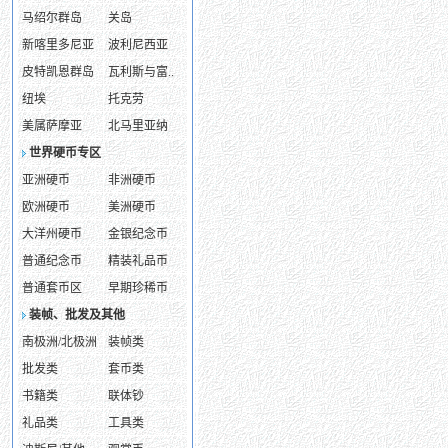
马绍尔群岛
关岛
新喀里多尼亚
波利尼西亚
皮特凯恩群岛
瓦利斯与富..
纽埃
托克劳
美属萨摩亚
北马里亚纳
世界硬币专区
亚洲硬币
非洲硬币
欧洲硬币
美洲硬币
大洋州硬币
金银纪念币
普通纪念币
精装礼品币
普通套币区
早期珍稀币
装帧、批发及其他
南极洲/北极洲
装帧类
批发类
套币类
书籍类
联体钞
礼品类
工具类