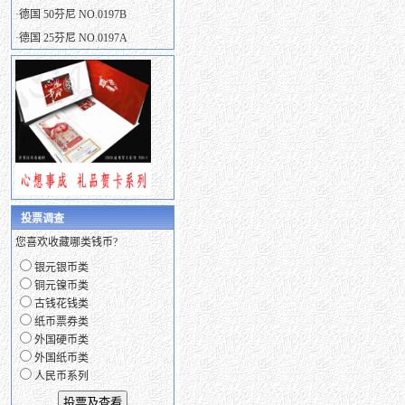
·
德国 50芬尼 NO.0197B
·
德国 25芬尼 NO.0197A
投票调查
您喜欢收藏哪类钱币?
银元银币类
铜元镍币类
古钱花钱类
纸币票券类
外国硬币类
外国纸币类
人民币系列