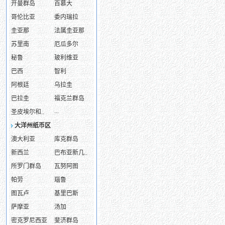
开曼群岛
百慕大
哥伦比亚
委内瑞拉
圭亚那
法属圭亚那
苏里南
厄瓜多尔
秘鲁
玻利维亚
巴西
智利
阿根廷
乌拉圭
巴拉圭
福克兰群岛
...
圣皮埃尔和..
大洋州纸币区
澳大利亚
库克群岛
新西兰
巴布亚新几..
所罗门群岛
瓦努阿图
帕劳
瑙鲁
图瓦卢
基里巴斯
萨摩亚
汤加
密克罗尼西亚
斐济群岛