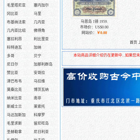
毛里塔尼亚
塞内加尔
冈比亚
马里
马恩岛 1镑 1959.
布基纳法索
几内亚
市场价：US$0.00
几内亚比绍
佛得角
网站价：
￥0.00
塞拉利昂
利比里亚
首页 
科特迪瓦
加纳
本站商品详细介绍仍在更新中...如果
多哥
贝宁
尼日尔
加那利群岛
赞比亚
安哥拉
津巴布韦
马拉维
莫桑比克
博茨瓦纳
纳米比亚
南非
斯威士兰
莱索托
马达加斯加
科摩罗
毛里求斯
留尼旺岛
圣赫勒拿
尼日利亚