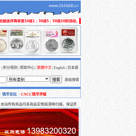
户
|
积分规则
|
帮助中心
|
繁體中文
|
English
|
日本語
高级搜索
|
钱币论坛
|
CNCC钱币评级
所有商品均系商品实物高清晰扫描，保证质量，并均支持支付宝、财富通、安付通等多