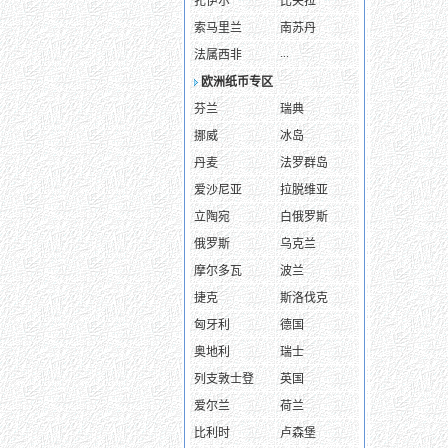
扎伊尔
比夫拉
索马里兰
南苏丹
...
法属西非
欧洲纸币专区
芬兰
瑞典
挪威
冰岛
丹麦
法罗群岛
爱沙尼亚
拉脱维亚
立陶宛
白俄罗斯
俄罗斯
乌克兰
摩尔多瓦
波兰
捷克
斯洛伐克
匈牙利
德国
奥地利
瑞士
列支敦士登
英国
爱尔兰
荷兰
比利时
卢森堡