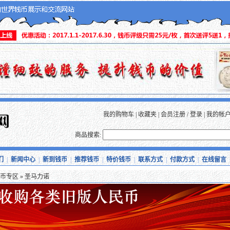
我的购物车
|
收藏夹
|
会员注册
/
登录
|
我的帐
商品搜索:
们
|
新闻中心
|
新到钱币
|
推荐钱币
|
特价钱币
|
联系方式
|
付款方式
|
在线留言
币专区
» 圣马力诺
本站