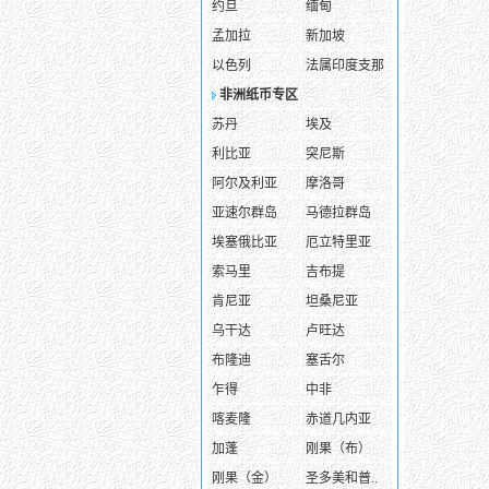
约旦
缅甸
孟加拉
新加坡
以色列
法属印度支那
非洲纸币专区
苏丹
埃及
利比亚
突尼斯
阿尔及利亚
摩洛哥
亚速尔群岛
马德拉群岛
埃塞俄比亚
厄立特里亚
索马里
吉布提
肯尼亚
坦桑尼亚
乌干达
卢旺达
布隆迪
塞舌尔
乍得
中非
喀麦隆
赤道几内亚
加蓬
刚果（布）
刚果（金）
圣多美和普..