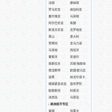
法国
摩纳哥
罗马尼亚
保加利亚
塞尔维亚
马其顿
阿尔巴尼亚
希腊
斯洛文尼亚
克罗地亚
黑山
意大利
梵蒂冈
圣马力诺
马耳他
西班牙
葡萄牙
安道尔
南斯拉夫
苏联/独联体
德涅斯特
欧盟/欧元区
波黑
纳戈尔诺卡..
德国紧急状态
直布罗陀
鞑靼斯坦
科索沃
泽西岛
马恩岛
美洲纸币专区
美国
加拿大