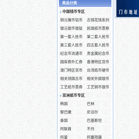
商品分类
中国钱币专区
铜元镍币铝币
古钱花钱系列
银元银币银锭
民国纸币票券
第一套人民币
第二套人民币
第三套人民币
四五套人民币
纪念币流通币
贵金属纪念币
国库券外汇券
香港特区货币
澳门特区货币
台湾纸币硬币
相关领国古币
相关外国银币
工艺纸币票券
工艺铜币银币
亚洲纸币专区
韩国
巴林
黎巴嫩
尼泊尔
泰国
巴基斯坦
阿联酋
不丹
阿曼
阿塞拜疆