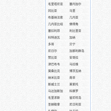
毛里塔尼亚
塞内加尔
冈比亚
马里
布基纳法索
几内亚
几内亚比绍
佛得角
塞拉利昂
利比里亚
科特迪瓦
加纳
多哥
贝宁
尼日尔
加那利群岛
赞比亚
安哥拉
津巴布韦
马拉维
莫桑比克
博茨瓦纳
纳米比亚
南非
斯威士兰
莱索托
马达加斯加
科摩罗
毛里求斯
留尼旺岛
圣赫勒拿
尼日利亚