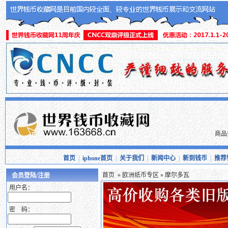
商品
首页
|
iphone首页
|
关于我们
|
新闻中心
|
新到钱币
|
推荐
首页
»
欧洲纸币专区
» 摩尔多瓦
会员登陆/注册
用户名：
密 码：