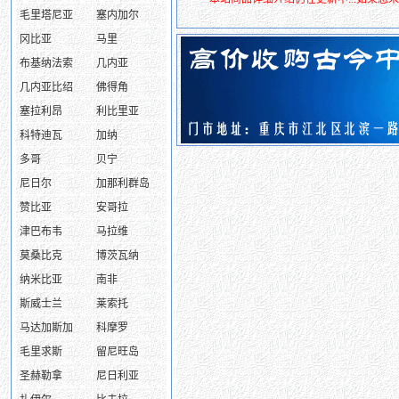
毛里塔尼亚
塞内加尔
冈比亚
马里
布基纳法索
几内亚
几内亚比绍
佛得角
塞拉利昂
利比里亚
科特迪瓦
加纳
多哥
贝宁
尼日尔
加那利群岛
赞比亚
安哥拉
津巴布韦
马拉维
莫桑比克
博茨瓦纳
纳米比亚
南非
斯威士兰
莱索托
马达加斯加
科摩罗
毛里求斯
留尼旺岛
圣赫勒拿
尼日利亚