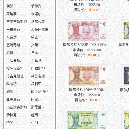
市场价：US$5.00
朝鲜
菲律宾
网站价：
￥35.00
柬埔寨
卡塔尔
吉尔吉斯斯坦
马尔代夫
马来西亚
沙特阿拉伯
东帝汶
蒙古
摩尔多瓦 50列伊 1992（1994）.
摩尔多瓦
塞浦路斯
文莱
市场价：US$30.00
老挝
日本
网站价：
￥210.00
土库曼斯坦
土耳其
哈萨克斯坦
巴勒斯坦
塔吉克斯坦
格鲁吉亚
科威特
叙利亚
摩尔多瓦 100列伊 2008.
摩尔多
印度
印度尼西亚
市场价：US$0.00
亚美尼亚
阿富汗
网站价：
￥0.00
乌兹别克斯坦
斯里兰卡
伊拉克
越南
伊朗
也门