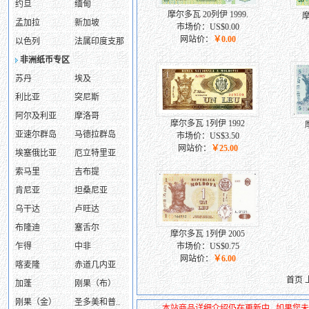
约旦
缅甸
摩尔多瓦 20列伊 1999.
摩
孟加拉
新加坡
市场价：US$0.00
网站价：
￥0.00
以色列
法属印度支那
非洲纸币专区
苏丹
埃及
利比亚
突尼斯
阿尔及利亚
摩洛哥
摩尔多瓦 1列伊 1992
亚速尔群岛
马德拉群岛
市场价：US$3.50
网站价：
￥25.00
埃塞俄比亚
厄立特里亚
索马里
吉布提
肯尼亚
坦桑尼亚
乌干达
卢旺达
布隆迪
塞舌尔
摩尔多瓦 1列伊 2005
乍得
中非
市场价：US$0.75
网站价：
￥6.00
喀麦隆
赤道几内亚
首页 
加蓬
刚果（布）
刚果（金）
圣多美和普..
本站商品详细介绍仍在更新中...如果