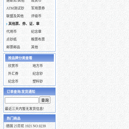
迪斯尼/其他
观赏币
ATM测试钞
军用票券
联盟及其他
评级币
其他票、券、证、章
代用币
纪念章
点钞纸
粮票布票
邮票邮品
其他
按品牌分类查看
欣赏币
地方币
外汇券
纪念钞
纪念币
塑料钞
订单查询/发货通知
最近三天内暂无发货信息!
热门商品
·
德国 25芬尼 1921 NO.0239