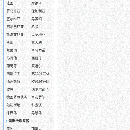
法国
摩纳哥
罗马尼亚
保加利亚
塞尔维亚
马其顿
阿尔巴尼亚
希腊
斯洛文尼亚
克罗地亚
黑山
意大利
梵蒂冈
圣马力诺
马耳他
西班牙
葡萄牙
安道尔
南斯拉夫
苏联/独联体
德涅斯特
欧盟/欧元区
波黑
纳戈尔诺卡..
德国紧急状态
直布罗陀
鞑靼斯坦
科索沃
泽西岛
马恩岛
美洲纸币专区
美国
加拿大