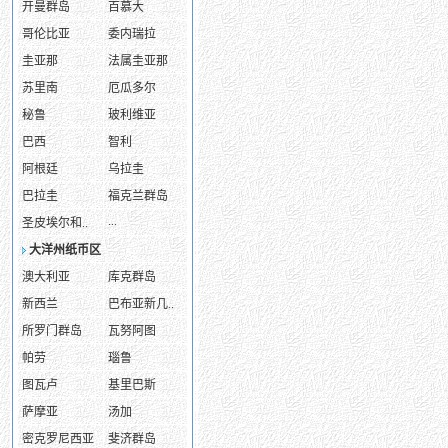
开曼群岛
百慕大
哥伦比亚
委内瑞拉
圭亚那
法属圭亚那
苏里南
厄瓜多尔
秘鲁
玻利维亚
巴西
智利
阿根廷
乌拉圭
巴拉圭
福克兰群岛
...
圣皮埃尔和..
大洋州纸币区
澳大利亚
库克群岛
新西兰
巴布亚新几..
所罗门群岛
瓦努阿图
帕劳
瑙鲁
图瓦卢
基里巴斯
萨摩亚
汤加
密克罗尼西亚
斐济群岛