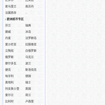
扎伊尔
比夫拉
索马里兰
南苏丹
...
法属西非
欧洲纸币专区
芬兰
瑞典
挪威
冰岛
丹麦
法罗群岛
爱沙尼亚
拉脱维亚
立陶宛
白俄罗斯
俄罗斯
乌克兰
摩尔多瓦
波兰
捷克
斯洛伐克
匈牙利
德国
奥地利
瑞士
列支敦士登
英国
爱尔兰
荷兰
比利时
卢森堡