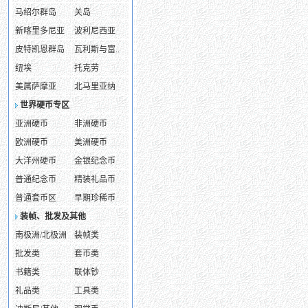
马绍尔群岛
关岛
新喀里多尼亚
波利尼西亚
皮特凯恩群岛
瓦利斯与富..
纽埃
托克劳
美属萨摩亚
北马里亚纳
世界硬币专区
亚洲硬币
非洲硬币
欧洲硬币
美洲硬币
大洋州硬币
金银纪念币
普通纪念币
精装礼品币
普通套币区
早期珍稀币
装帧、批发及其他
南极洲/北极洲
装帧类
批发类
套币类
书籍类
联体钞
礼品类
工具类