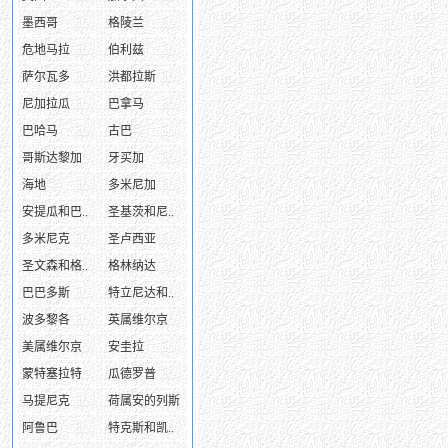
墨西哥
格陵兰
危地马拉
伯利兹
萨尔瓦多
洪都拉斯
尼加拉瓜
巴拿马
巴哈马
古巴
哥斯达黎加
牙买加
海地
多米尼加
安提瓜和巴..
圣基茨和尼..
多米尼克
圣卢西亚
圣文森和格..
格林纳达
巴巴多斯
特立尼达和..
波多黎各
英属维尔京
美属维尔京
安圭拉
蒙特塞拉特
瓜德罗普
马提尼克
荷属安的列斯
阿鲁巴
特克斯和凯..