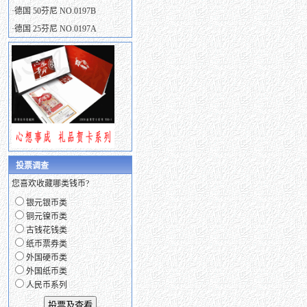
·
德国 50芬尼 NO.0197B
·
德国 25芬尼 NO.0197A
投票调查
您喜欢收藏哪类钱币?
银元银币类
铜元镍币类
古钱花钱类
纸币票券类
外国硬币类
外国纸币类
人民币系列