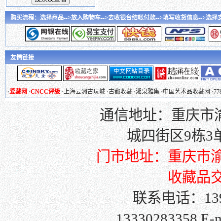
购买流程：选择商品-->放入购物车-->去收银台结帐付款-->填写收货信息-->选择支付
友情链接
·
爱藏网
·
CNCC评级
·
上海云洲古玩城
·
古都收藏
·
湘泉雅集
·
中国艺术品收藏网
·
7
通信地址：重庆市渝
城四街区9栋3单元
门市地址：重庆市渝
收藏品交
联系电话：139
13330283358 E-