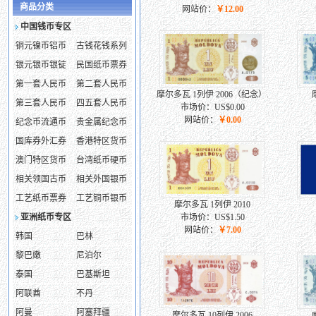
商品分类
网站价：
￥12.00
中国钱币专区
铜元镍币铝币
古钱花钱系列
银元银币银锭
民国纸币票券
第一套人民币
第二套人民币
摩尔多瓦 1列伊 2006（纪念）.
第三套人民币
四五套人民币
市场价：US$0.00
网站价：
￥0.00
纪念币流通币
贵金属纪念币
国库券外汇券
香港特区货币
澳门特区货币
台湾纸币硬币
相关领国古币
相关外国银币
工艺纸币票券
工艺铜币银币
摩尔多瓦 1列伊 2010
亚洲纸币专区
市场价：US$1.50
网站价：
￥7.00
韩国
巴林
黎巴嫩
尼泊尔
泰国
巴基斯坦
阿联酋
不丹
阿曼
阿塞拜疆
摩尔多瓦 10列伊 2006