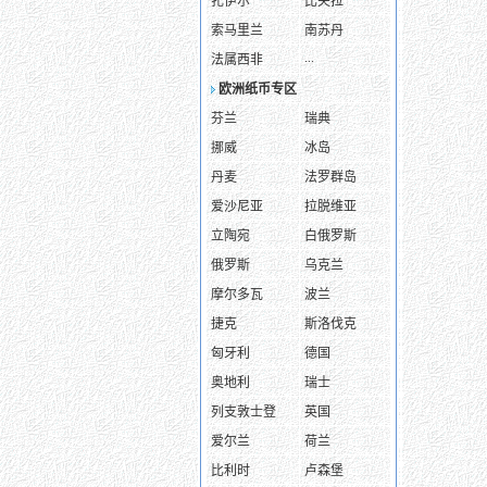
扎伊尔
比夫拉
索马里兰
南苏丹
...
法属西非
欧洲纸币专区
芬兰
瑞典
挪威
冰岛
丹麦
法罗群岛
爱沙尼亚
拉脱维亚
立陶宛
白俄罗斯
俄罗斯
乌克兰
摩尔多瓦
波兰
捷克
斯洛伐克
匈牙利
德国
奥地利
瑞士
列支敦士登
英国
爱尔兰
荷兰
比利时
卢森堡