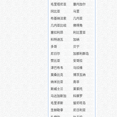
毛里塔尼亚
塞内加尔
冈比亚
马里
布基纳法索
几内亚
几内亚比绍
佛得角
塞拉利昂
利比里亚
科特迪瓦
加纳
多哥
贝宁
尼日尔
加那利群岛
赞比亚
安哥拉
津巴布韦
马拉维
莫桑比克
博茨瓦纳
纳米比亚
南非
斯威士兰
莱索托
马达加斯加
科摩罗
毛里求斯
留尼旺岛
圣赫勒拿
尼日利亚