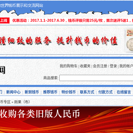
我的购物车
|
收藏夹
|
会员注册
/
登录
|
我的帐
商品搜索:
们
|
新闻中心
|
新到钱币
|
推荐钱币
|
特价钱币
|
联系方式
|
付款方式
|
在线留言
币专区
» 刚果（布）