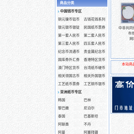
商品分类
中国钱币专区
铜元镍币铝币
古钱花钱系列
银元银币银锭
民国纸币票券
中非共同体 
市场
第一套人民币
第二套人民币
网
第三套人民币
四五套人民币
纪念币流通币
贵金属纪念币
国库券外汇券
香港特区货币
本站商
澳门特区货币
台湾纸币硬币
相关领国古币
相关外国银币
工艺纸币票券
工艺铜币银币
亚洲纸币专区
韩国
巴林
黎巴嫩
尼泊尔
泰国
巴基斯坦
阿联酋
不丹
阿曼
阿塞拜疆