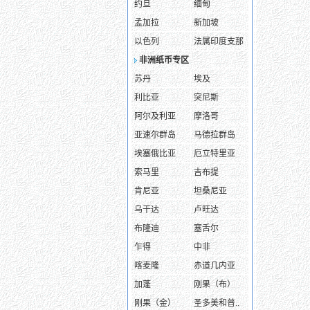
约旦
缅甸
孟加拉
新加坡
以色列
法属印度支那
非洲纸币专区
苏丹
埃及
利比亚
突尼斯
阿尔及利亚
摩洛哥
亚速尔群岛
马德拉群岛
埃塞俄比亚
厄立特里亚
索马里
吉布提
肯尼亚
坦桑尼亚
乌干达
卢旺达
布隆迪
塞舌尔
乍得
中非
喀麦隆
赤道几内亚
加蓬
刚果（布）
刚果（金）
圣多美和普..