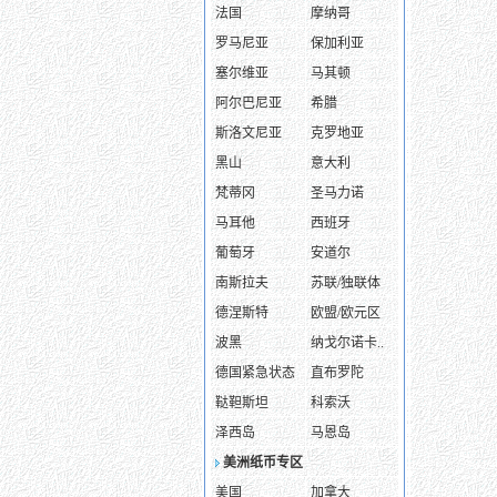
法国
摩纳哥
罗马尼亚
保加利亚
塞尔维亚
马其顿
阿尔巴尼亚
希腊
斯洛文尼亚
克罗地亚
黑山
意大利
梵蒂冈
圣马力诺
马耳他
西班牙
葡萄牙
安道尔
南斯拉夫
苏联/独联体
德涅斯特
欧盟/欧元区
波黑
纳戈尔诺卡..
德国紧急状态
直布罗陀
鞑靼斯坦
科索沃
泽西岛
马恩岛
美洲纸币专区
美国
加拿大