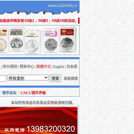
户
|
积分规则
|
帮助中心
|
繁體中文
|
English
|
日本語
高级搜索
|
钱币论坛
|
CNCC钱币评级
本站所有商品均系商品实物高清晰扫描，保证质量，并均支持支付宝、财富通、安付通