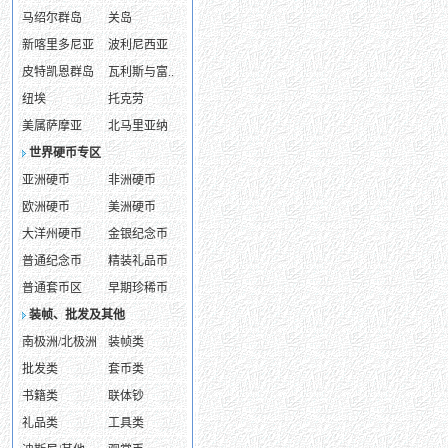
马绍尔群岛
关岛
新喀里多尼亚
波利尼西亚
皮特凯恩群岛
瓦利斯与富..
纽埃
托克劳
美属萨摩亚
北马里亚纳
世界硬币专区
亚洲硬币
非洲硬币
欧洲硬币
美洲硬币
大洋州硬币
金银纪念币
普通纪念币
精装礼品币
普通套币区
早期珍稀币
装帧、批发及其他
南极洲/北极洲
装帧类
批发类
套币类
书籍类
联体钞
礼品类
工具类