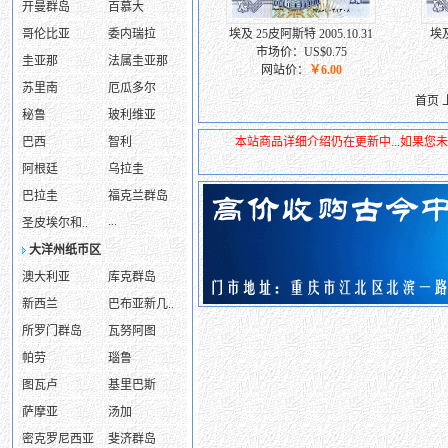
开曼群岛
百慕大
哥伦比亚
委内瑞拉
埃及 25皮阿斯特 2005.10.31
埃及
市场价：US$0.75
圭亚那
法属圭亚那
网站价：
￥6.00
苏里南
厄瓜多尔
首页 
秘鲁
玻利维亚
巴西
智利
本站商品详细介绍仍在更新中...如果
阿根廷
乌拉圭
巴拉圭
福克兰群岛
...
圣皮埃尔和..
大洋州纸币区
澳大利亚
库克群岛
新西兰
巴布亚新几..
所罗门群岛
瓦努阿图
帕劳
瑙鲁
图瓦卢
基里巴斯
萨摩亚
汤加
密克罗尼西亚
斐济群岛