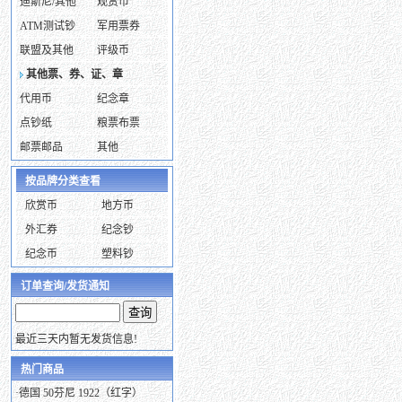
迪斯尼/其他
观赏币
ATM测试钞
军用票券
联盟及其他
评级币
其他票、券、证、章
代用币
纪念章
点钞纸
粮票布票
邮票邮品
其他
按品牌分类查看
欣赏币
地方币
外汇券
纪念钞
纪念币
塑料钞
订单查询/发货通知
最近三天内暂无发货信息!
热门商品
·
德国 50芬尼 1922（红字）