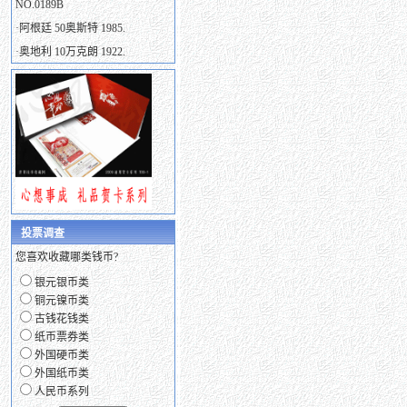
NO.0189B
·
阿根廷 50奥斯特 1985.
·
奥地利 10万克朗 1922.
投票调查
您喜欢收藏哪类钱币?
银元银币类
铜元镍币类
古钱花钱类
纸币票券类
外国硬币类
外国纸币类
人民币系列