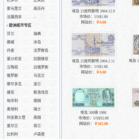
扎伊尔
比夫拉
索马里兰
南苏丹
埃及 25皮阿斯特 2004.12.9
...
市场价：US$1.00
法属西非
网站价：
￥8.00
欧洲纸币专区
芬兰
瑞典
挪威
冰岛
丹麦
法罗群岛
爱沙尼亚
拉脱维亚
埃及 1
埃及 25皮阿斯特 2004.2.11
市场价：US$1.00
立陶宛
白俄罗斯
网站价：
￥8.00
俄罗斯
乌克兰
摩尔多瓦
波兰
捷克
斯洛伐克
匈牙利
德国
奥地利
瑞士
埃及 500镑 1986
列支敦士登
英国
市场价：US$55.00
网站价：
￥365.00
爱尔兰
荷兰
比利时
卢森堡