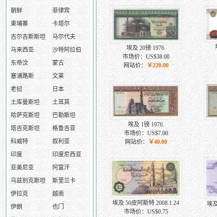
朝鲜
菲律宾
柬埔寨
卡塔尔
吉尔吉斯斯坦
马尔代夫
埃及 20镑 1976.
马来西亚
沙特阿拉伯
市场价：US$38.00
东帝汶
蒙古
网站价：
￥220.00
塞浦路斯
文莱
老挝
日本
土库曼斯坦
土耳其
哈萨克斯坦
巴勒斯坦
埃及 1镑 1976.
塔吉克斯坦
格鲁吉亚
市场价：US$7.00
科威特
叙利亚
网站价：
￥40.00
印度
印度尼西亚
亚美尼亚
阿富汗
乌兹别克斯坦
斯里兰卡
伊拉克
越南
埃及 50皮阿斯特 2008.1.24
埃及
伊朗
也门
市场价：US$0.75