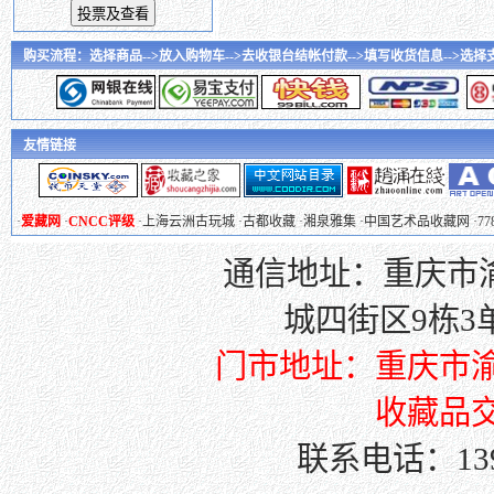
购买流程：选择商品-->放入购物车-->去收银台结帐付款-->填写收货信息-->选择支付
友情链接
·
爱藏网
·
CNCC评级
·
上海云洲古玩城
·
古都收藏
·
湘泉雅集
·
中国艺术品收藏网
·
7
通信地址：重庆市渝
城四街区9栋3单元
门市地址：重庆市渝
收藏品交
联系电话：139