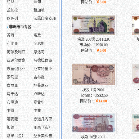
约旦
缅甸
网站价：
￥5.00
孟加拉
新加坡
以色列
法属印度支那
非洲纸币专区
苏丹
埃及
埃及 200镑 2011.2.9.
埃
利比亚
突尼斯
市场价：US$0.00
网站价：
￥0.00
阿尔及利亚
摩洛哥
亚速尔群岛
马德拉群岛
埃塞俄比亚
厄立特里亚
索马里
吉布提
肯尼亚
坦桑尼亚
埃及 1镑 2001
乌干达
卢旺达
市场价：US$2.50
网站价：
￥14.00
布隆迪
塞舌尔
乍得
中非
喀麦隆
赤道几内亚
加蓬
刚果（布）
刚果（金）
圣多美和普..
埃及 50镑 2007.