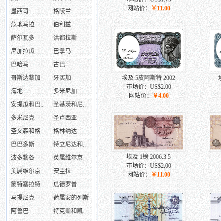
网站价：
￥11.00
墨西哥
格陵兰
危地马拉
伯利兹
萨尔瓦多
洪都拉斯
尼加拉瓜
巴拿马
巴哈马
古巴
哥斯达黎加
牙买加
埃及 5皮阿斯特 2002
市场价：US$2.00
海地
多米尼加
网站价：
￥4.00
安提瓜和巴..
圣基茨和尼..
多米尼克
圣卢西亚
圣文森和格..
格林纳达
巴巴多斯
特立尼达和..
埃及 1镑 2006.3.5
波多黎各
英属维尔京
市场价：US$2.00
美属维尔京
安圭拉
网站价：
￥11.00
蒙特塞拉特
瓜德罗普
马提尼克
荷属安的列斯
阿鲁巴
特克斯和凯..