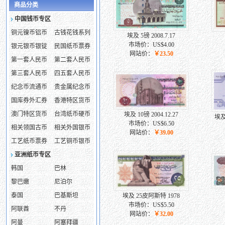
商品分类
中国钱币专区
铜元镍币铝币
古钱花钱系列
埃及 5镑 2008.7.17
市场价：US$4.00
银元银币银锭
民国纸币票券
网站价：
￥23.50
第一套人民币
第二套人民币
第三套人民币
四五套人民币
纪念币流通币
贵金属纪念币
国库券外汇券
香港特区货币
澳门特区货币
台湾纸币硬币
埃及 10镑 2004.12.27
埃及
市场价：US$6.50
相关领国古币
相关外国银币
网站价：
￥39.00
工艺纸币票券
工艺铜币银币
亚洲纸币专区
韩国
巴林
黎巴嫩
尼泊尔
泰国
巴基斯坦
埃及 25皮阿斯特 1978
市场价：US$5.50
阿联酋
不丹
网站价：
￥32.00
阿曼
阿塞拜疆