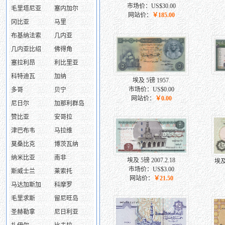
市场价：US$30.00
毛里塔尼亚
塞内加尔
网站价：
￥185.00
冈比亚
马里
布基纳法索
几内亚
几内亚比绍
佛得角
塞拉利昂
利比里亚
科特迪瓦
加纳
埃及 5镑 1957.
市场价：US$0.00
多哥
贝宁
网站价：
￥0.00
尼日尔
加那利群岛
赞比亚
安哥拉
津巴布韦
马拉维
莫桑比克
博茨瓦纳
纳米比亚
南非
埃及 5镑 2007.2.18
埃及
市场价：US$3.00
斯威士兰
莱索托
网站价：
￥21.50
马达加斯加
科摩罗
毛里求斯
留尼旺岛
圣赫勒拿
尼日利亚