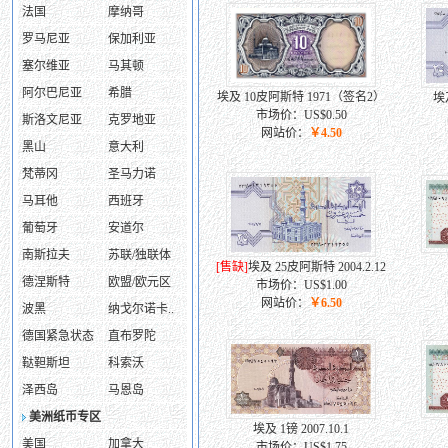
法国
摩纳哥
罗马尼亚
保加利亚
塞尔维亚
马其顿
阿尔巴尼亚
希腊
埃及 10皮阿斯特 1971（签名2）
埃
市场价：US$0.50
斯洛文尼亚
克罗地亚
网站价：
￥4.50
黑山
意大利
梵蒂冈
圣马力诺
马耳他
西班牙
葡萄牙
安道尔
南斯拉夫
苏联/独联体
[售缺]
埃及 25皮阿斯特 2004.2.12
德涅斯特
欧盟/欧元区
市场价：US$1.00
网站价：
￥6.50
波黑
纳戈尔诺卡..
德国紧急状态
直布罗陀
鞑靼斯坦
科索沃
泽西岛
马恩岛
美洲纸币专区
埃及 1镑 2007.10.1
美国
加拿大
市场价：US$1.75