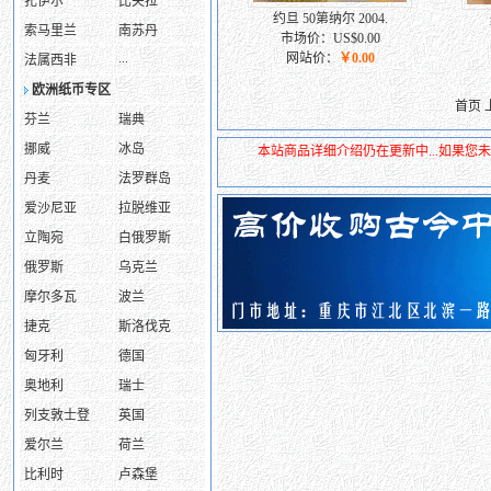
扎伊尔
比夫拉
约旦 50第纳尔 2004.
索马里兰
南苏丹
市场价：US$0.00
...
网站价：
￥0.00
法属西非
欧洲纸币专区
首页 
芬兰
瑞典
挪威
冰岛
本站商品详细介绍仍在更新中...如果
丹麦
法罗群岛
爱沙尼亚
拉脱维亚
立陶宛
白俄罗斯
俄罗斯
乌克兰
摩尔多瓦
波兰
捷克
斯洛伐克
匈牙利
德国
奥地利
瑞士
列支敦士登
英国
爱尔兰
荷兰
比利时
卢森堡