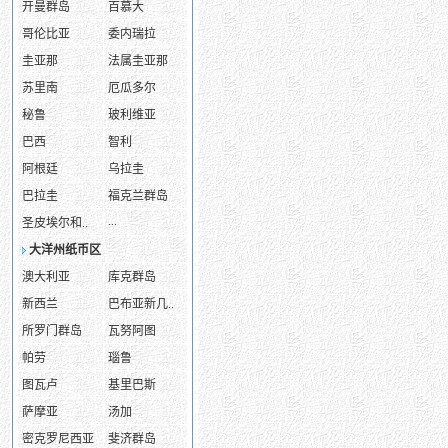
开曼群岛
百慕大
哥伦比亚
委内瑞拉
圭亚那
法属圭亚那
苏里南
厄瓜多尔
秘鲁
玻利维亚
巴西
智利
阿根廷
乌拉圭
巴拉圭
福克兰群岛
...
圣皮埃尔和..
大洋州纸币区
澳大利亚
库克群岛
新西兰
巴布亚新几..
所罗门群岛
瓦努阿图
帕劳
瑙鲁
图瓦卢
基里巴斯
萨摩亚
汤加
密克罗尼西亚
斐济群岛