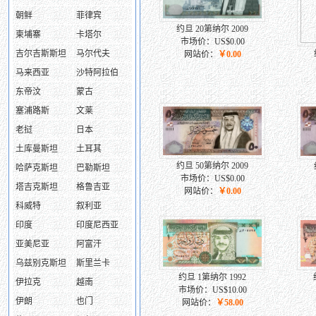
朝鲜
菲律宾
约旦 20第纳尔 2009
柬埔寨
卡塔尔
市场价：US$0.00
吉尔吉斯斯坦
马尔代夫
网站价：
￥0.00
马来西亚
沙特阿拉伯
东帝汶
蒙古
塞浦路斯
文莱
老挝
日本
土库曼斯坦
土耳其
约旦 50第纳尔 2009
哈萨克斯坦
巴勒斯坦
市场价：US$0.00
塔吉克斯坦
格鲁吉亚
网站价：
￥0.00
科威特
叙利亚
印度
印度尼西亚
亚美尼亚
阿富汗
乌兹别克斯坦
斯里兰卡
约旦 1第纳尔 1992
伊拉克
越南
市场价：US$10.00
伊朗
也门
网站价：
￥58.00