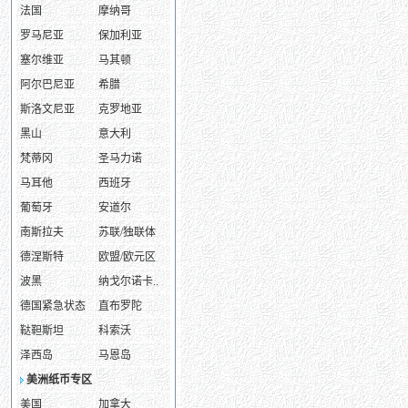
法国
摩纳哥
罗马尼亚
保加利亚
塞尔维亚
马其顿
阿尔巴尼亚
希腊
斯洛文尼亚
克罗地亚
黑山
意大利
梵蒂冈
圣马力诺
马耳他
西班牙
葡萄牙
安道尔
南斯拉夫
苏联/独联体
德涅斯特
欧盟/欧元区
波黑
纳戈尔诺卡..
德国紧急状态
直布罗陀
鞑靼斯坦
科索沃
泽西岛
马恩岛
美洲纸币专区
美国
加拿大