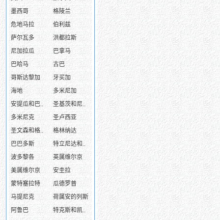
墨西哥
格陵兰
危地马拉
伯利兹
萨尔瓦多
洪都拉斯
尼加拉瓜
巴拿马
巴哈马
古巴
哥斯达黎加
牙买加
海地
多米尼加
安提瓜和巴..
圣基茨和尼..
多米尼克
圣卢西亚
圣文森和格..
格林纳达
巴巴多斯
特立尼达和..
波多黎各
英属维尔京
美属维尔京
安圭拉
蒙特塞拉特
瓜德罗普
马提尼克
荷属安的列斯
阿鲁巴
特克斯和凯..