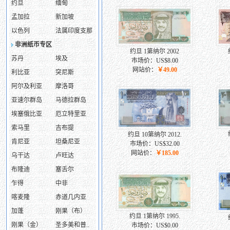
约旦
缅甸
孟加拉
新加坡
以色列
法属印度支那
非洲纸币专区
约旦 1第纳尔 2002
苏丹
埃及
市场价：US$8.00
网站价：
￥49.00
利比亚
突尼斯
阿尔及利亚
摩洛哥
亚速尔群岛
马德拉群岛
埃塞俄比亚
厄立特里亚
索马里
吉布提
约旦 10第纳尔 2012.
肯尼亚
坦桑尼亚
市场价：US$32.00
网站价：
￥185.00
乌干达
卢旺达
布隆迪
塞舌尔
乍得
中非
喀麦隆
赤道几内亚
加蓬
刚果（布）
约旦 1第纳尔 1995.
刚果（金）
圣多美和普..
市场价：US$0.00