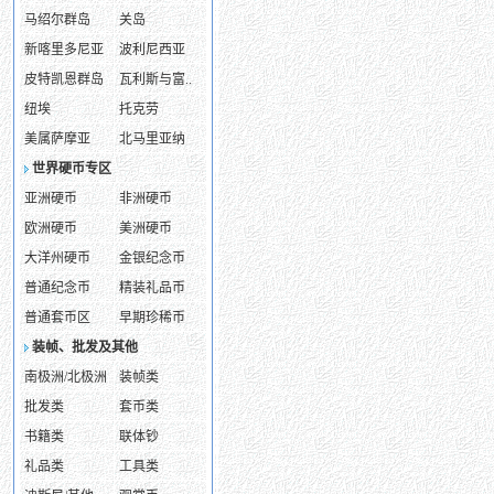
马绍尔群岛
关岛
新喀里多尼亚
波利尼西亚
皮特凯恩群岛
瓦利斯与富..
纽埃
托克劳
美属萨摩亚
北马里亚纳
世界硬币专区
亚洲硬币
非洲硬币
欧洲硬币
美洲硬币
大洋州硬币
金银纪念币
普通纪念币
精装礼品币
普通套币区
早期珍稀币
装帧、批发及其他
南极洲/北极洲
装帧类
批发类
套币类
书籍类
联体钞
礼品类
工具类