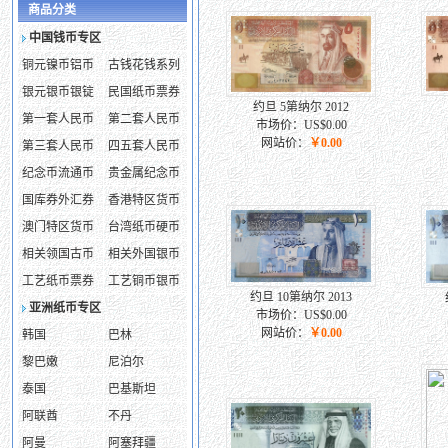
商品分类
中国钱币专区
铜元镍币铝币
古钱花钱系列
银元银币银锭
民国纸币票券
约旦 5第纳尔 2012
第一套人民币
第二套人民币
市场价：US$0.00
网站价：
￥0.00
第三套人民币
四五套人民币
纪念币流通币
贵金属纪念币
国库券外汇券
香港特区货币
澳门特区货币
台湾纸币硬币
相关领国古币
相关外国银币
工艺纸币票券
工艺铜币银币
约旦 10第纳尔 2013
亚洲纸币专区
市场价：US$0.00
网站价：
￥0.00
韩国
巴林
黎巴嫩
尼泊尔
泰国
巴基斯坦
阿联酋
不丹
阿曼
阿塞拜疆