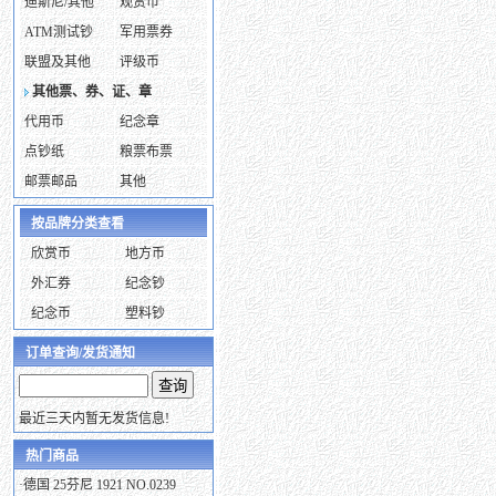
迪斯尼/其他
观赏币
ATM测试钞
军用票券
联盟及其他
评级币
其他票、券、证、章
代用币
纪念章
点钞纸
粮票布票
邮票邮品
其他
按品牌分类查看
欣赏币
地方币
外汇券
纪念钞
纪念币
塑料钞
订单查询/发货通知
最近三天内暂无发货信息!
热门商品
·
德国 25芬尼 1921 NO.0239