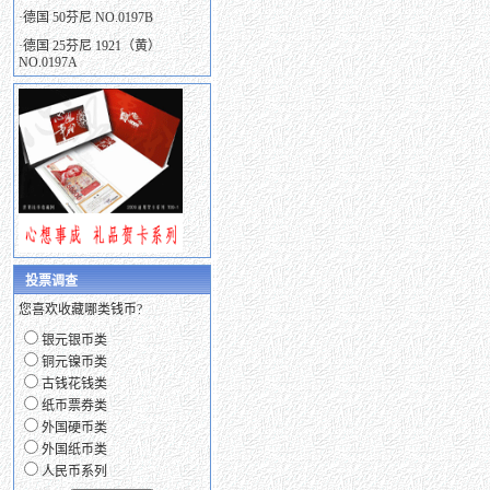
·
德国 50芬尼 NO.0197B
·
德国 25芬尼 1921（黄）
NO.0197A
投票调查
您喜欢收藏哪类钱币?
银元银币类
铜元镍币类
古钱花钱类
纸币票券类
外国硬币类
外国纸币类
人民币系列