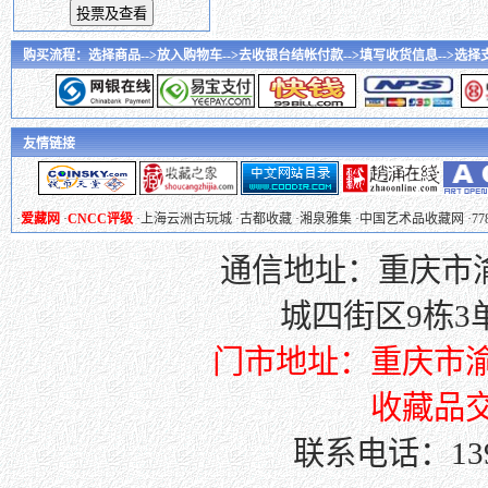
购买流程：选择商品-->放入购物车-->去收银台结帐付款-->填写收货信息-->选择支付
友情链接
·
爱藏网
·
CNCC评级
·
上海云洲古玩城
·
古都收藏
·
湘泉雅集
·
中国艺术品收藏网
·
7
通信地址：重庆市渝
城四街区9栋3单元
门市地址：重庆市渝
收藏品交
联系电话：139