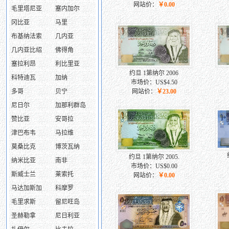
网站价：
￥0.00
毛里塔尼亚
塞内加尔
冈比亚
马里
布基纳法索
几内亚
几内亚比绍
佛得角
塞拉利昂
利比里亚
约旦 1第纳尔 2006
科特迪瓦
加纳
市场价：US$4.50
多哥
贝宁
网站价：
￥23.00
尼日尔
加那利群岛
赞比亚
安哥拉
津巴布韦
马拉维
莫桑比克
博茨瓦纳
约旦 1第纳尔 2005.
纳米比亚
南非
市场价：US$0.00
斯威士兰
莱索托
网站价：
￥0.00
马达加斯加
科摩罗
毛里求斯
留尼旺岛
圣赫勒拿
尼日利亚