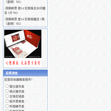
（盖销）NO.
·
清朝邮票 普14 伦敦版无水印蟠
龙 1分 NO.
·
清朝邮票 普14 伦敦版蟠龙 1角
（盖销）NO.
投票调查
您喜欢收藏哪类钱币?
银元银币类
铜元镍币类
古钱花钱类
纸币票券类
外国硬币类