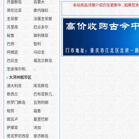
开曼群岛
百慕大
本站商品详细介绍仍在更新中...如果
哥伦比亚
委内瑞拉
圭亚那
法属圭亚那
苏里南
厄瓜多尔
秘鲁
玻利维亚
巴西
智利
阿根廷
乌拉圭
巴拉圭
福克兰群岛
...
圣皮埃尔和..
大洋州纸币区
澳大利亚
库克群岛
新西兰
巴布亚新几..
所罗门群岛
瓦努阿图
帕劳
瑙鲁
图瓦卢
基里巴斯
萨摩亚
汤加
密克罗尼西亚
斐济群岛