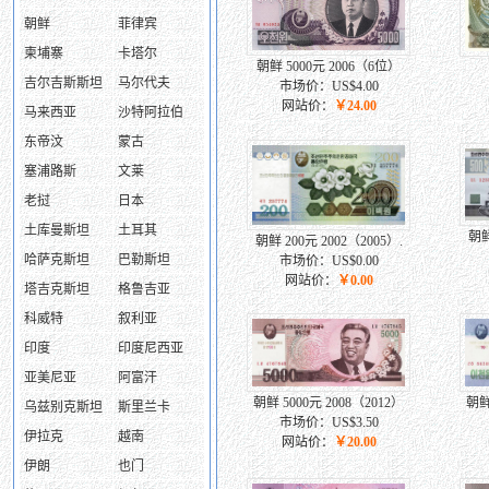
朝鲜
菲律宾
柬埔寨
卡塔尔
朝鲜 5000元 2006（6位）
吉尔吉斯斯坦
马尔代夫
市场价：US$4.00
网站价：
￥24.00
马来西亚
沙特阿拉伯
东帝汶
蒙古
塞浦路斯
文莱
老挝
日本
土库曼斯坦
土耳其
朝鲜
朝鲜 200元 2002（2005）.
哈萨克斯坦
巴勒斯坦
市场价：US$0.00
网站价：
￥0.00
塔吉克斯坦
格鲁吉亚
科威特
叙利亚
印度
印度尼西亚
亚美尼亚
阿富汗
朝鲜 5000元 2008（2012）
朝鲜
乌兹别克斯坦
斯里兰卡
市场价：US$3.50
伊拉克
越南
网站价：
￥20.00
伊朗
也门