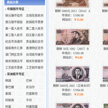
商品分类
中国钱币专区
朝鲜 5000元 2013（2014）A
朝鲜 
市场价：US$6.00
铜元镍币铝币
古钱花钱系列
网站价：
￥35.00
银元银币银锭
民国纸币票券
第一套人民币
第二套人民币
第三套人民币
四五套人民币
纪念币流通币
贵金属纪念币
国库券外汇券
香港特区货币
朝鲜 50元 1992（2007）B
朝鲜
市场价：US$1.00
澳门特区货币
台湾纸币硬币
网站价：
￥6.00
相关领国古币
相关外国银币
工艺纸币票券
工艺铜币银币
亚洲纸币专区
韩国
巴林
朝鲜 5000元 2002（立体水印）
朝鲜 
黎巴嫩
尼泊尔
市场价：US$4.00
泰国
巴基斯坦
网站价：
￥25.00
阿联酋
不丹
阿曼
阿塞拜疆