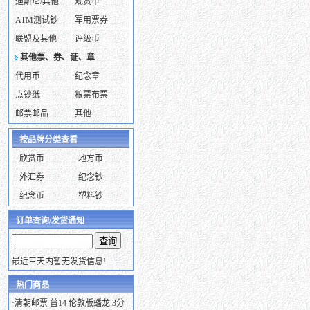
迪斯尼/其他
观赏币
ATM测试钞
军用票券
联盟及其他
评级币
其他票、券、证、章
代用币
纪念章
点钞纸
粮票布票
邮票邮品
其他
按品牌分类查看
欣赏币
地方币
外汇券
纪念钞
纪念币
塑料钞
订单查询/发货通知
最近三天内暂无发货信息!
热门商品
·
清朝邮票 普14 伦敦版蟠龙 3分