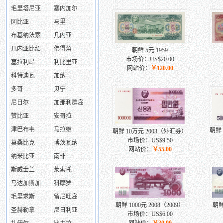
毛里塔尼亚
塞内加尔
冈比亚
马里
布基纳法索
几内亚
几内亚比绍
佛得角
朝鲜 5元 1959
市场价：US$20.00
塞拉利昂
利比里亚
网站价：
￥120.00
科特迪瓦
加纳
多哥
贝宁
尼日尔
加那利群岛
赞比亚
安哥拉
津巴布韦
马拉维
朝鲜 
朝鲜 10万元 2003（外汇券）
市场价：US$9.50
莫桑比克
博茨瓦纳
网站价：
￥55.00
纳米比亚
南非
斯威士兰
莱索托
马达加斯加
科摩罗
毛里求斯
留尼旺岛
朝鲜 1000元 2008（2009）
朝鲜
圣赫勒拿
尼日利亚
市场价：US$6.00