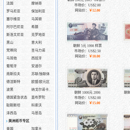
朝鲜 200元 2005（样票1）
法国
摩纳哥
市场价：US$2.00
网站价：
￥12.00
罗马尼亚
保加利亚
塞尔维亚
马其顿
阿尔巴尼亚
希腊
斯洛文尼亚
克罗地亚
黑山
意大利
朝鲜 5元 1998 样票
梵蒂冈
圣马力诺
市场价：US$2.50
网站价：
￥18.00
马耳他
西班牙
葡萄牙
安道尔
南斯拉夫
苏联/独联体
德涅斯特
欧盟/欧元区
波黑
纳戈尔诺卡..
朝鲜 1000元 2006
朝鲜
德国紧急状态
直布罗陀
市场价：US$2.00
网站价：
￥15.00
鞑靼斯坦
科索沃
泽西岛
马恩岛
美洲纸币专区
美国
加拿大