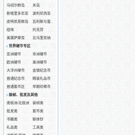
马绍尔群岛
关岛
新喀里多尼亚
波利尼西亚
皮特凯恩群岛
瓦利斯与富..
纽埃
托克劳
美属萨摩亚
北马里亚纳
世界硬币专区
亚洲硬币
非洲硬币
欧洲硬币
美洲硬币
大洋州硬币
金银纪念币
普通纪念币
精装礼品币
普通套币区
早期珍稀币
装帧、批发及其他
南极洲/北极洲
装帧类
批发类
套币类
书籍类
联体钞
礼品类
工具类