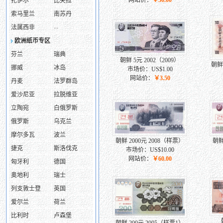
网站价：
￥30.00
扎伊尔
比夫拉
索马里兰
南苏丹
...
法属西非
欧洲纸币专区
芬兰
瑞典
朝鲜 5元 2002（2009）
朝鲜
挪威
冰岛
市场价：US$1.00
网站价：
￥3.50
丹麦
法罗群岛
爱沙尼亚
拉脱维亚
立陶宛
白俄罗斯
俄罗斯
乌克兰
摩尔多瓦
波兰
朝鲜 2000元 2008（样票）
朝鲜
捷克
斯洛伐克
市场价：US$10.00
网站价：
￥60.00
匈牙利
德国
奥地利
瑞士
列支敦士登
英国
爱尔兰
荷兰
比利时
卢森堡