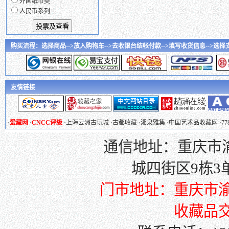
外国纸币类
人民币系列
购买流程：选择商品-->放入购物车-->去收银台结帐付款-->填写收货信息-->选择支付
友情链接
·
爱藏网
·
CNCC评级
·
上海云洲古玩城
·
古都收藏
·
湘泉雅集
·
中国艺术品收藏网
·
7
通信地址：重庆市渝
城四街区9栋3单元
门市地址：重庆市渝
收藏品交