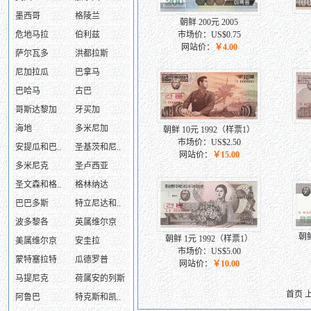
墨西哥
格陵兰
朝鲜 200元 2005
危地马拉
伯利兹
市场价：US$0.75
网站价：
￥4.00
萨尔瓦多
洪都拉斯
尼加拉瓜
巴拿马
巴哈马
古巴
哥斯达黎加
牙买加
海地
多米尼加
朝鲜 10元 1992（样票1）
市场价：US$2.50
安提瓜和巴..
圣基茨和尼..
网站价：
￥15.00
多米尼克
圣卢西亚
圣文森和格..
格林纳达
巴巴多斯
特立尼达和..
波多黎各
英属维尔京
朝鲜
朝鲜 1元 1992（样票1）
美属维尔京
安圭拉
市场价：US$5.00
蒙特塞拉特
瓜德罗普
网站价：
￥10.00
马提尼克
荷属安的列斯
首页 
阿鲁巴
特克斯和凯..