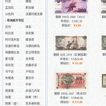
约旦
缅甸
孟加拉
新加坡
以色列
法属印度支那
朝鲜 200元 2008（2012）
朝鲜
非洲纸币专区
市场价：US$1.50
网站价：
￥8.00
苏丹
埃及
利比亚
突尼斯
阿尔及利亚
摩洛哥
亚速尔群岛
马德拉群岛
埃塞俄比亚
厄立特里亚
朝
朝鲜 50元 1978（红销毁章）
索马里
吉布提
市场价：US$24.00
网站价：
￥145.00
肯尼亚
坦桑尼亚
乌干达
卢旺达
布隆迪
塞舌尔
乍得
中非
喀麦隆
赤道几内亚
朝鲜 100元 1947（有水印）
加蓬
刚果（布）
市场价：US$40.00
网站价：
￥235.00
刚果（金）
圣多美和普..