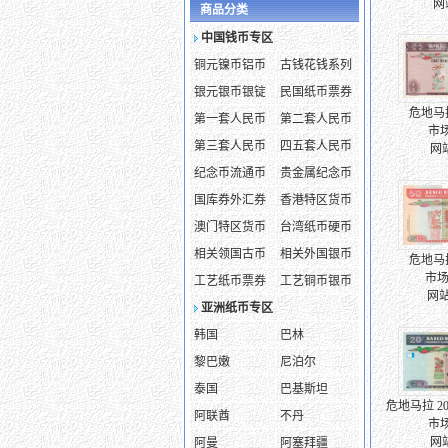
网
商品分类
中国钱币专区
铜元镍币铝币
古钱花钱系列
银元银币银锭
民国纸币票券
危地马拉
第一套人民币
第二套人民币
市场
第三套人民币
四五套人民币
网
纪念币流通币
贵金属纪念币
国库券外汇券
香港特区货币
澳门特区货币
台湾纸币硬币
相关领国古币
相关外国银币
危地马拉
市场
工艺纸币票券
工艺铜币银币
网
亚洲纸币专区
韩国
巴林
黎巴嫩
尼泊尔
泰国
巴基斯坦
危地马拉 20
阿联酋
不丹
市场
网
阿曼
阿塞拜疆