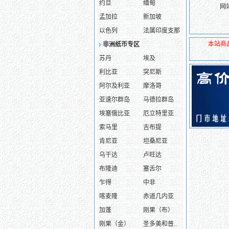
约旦
缅甸
网
孟加拉
新加坡
以色列
法属印度支那
本站商
非洲纸币专区
苏丹
埃及
利比亚
突尼斯
阿尔及利亚
摩洛哥
亚速尔群岛
马德拉群岛
埃塞俄比亚
厄立特里亚
索马里
吉布提
肯尼亚
坦桑尼亚
乌干达
卢旺达
布隆迪
塞舌尔
乍得
中非
喀麦隆
赤道几内亚
加蓬
刚果（布）
刚果（金）
圣多美和普..