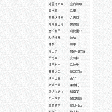
毛里塔尼亚
塞内加尔
冈比亚
马里
布基纳法索
几内亚
几内亚比绍
佛得角
塞拉利昂
利比里亚
科特迪瓦
加纳
多哥
贝宁
尼日尔
加那利群岛
赞比亚
安哥拉
津巴布韦
马拉维
莫桑比克
博茨瓦纳
纳米比亚
南非
斯威士兰
莱索托
马达加斯加
科摩罗
毛里求斯
留尼旺岛
圣赫勒拿
尼日利亚