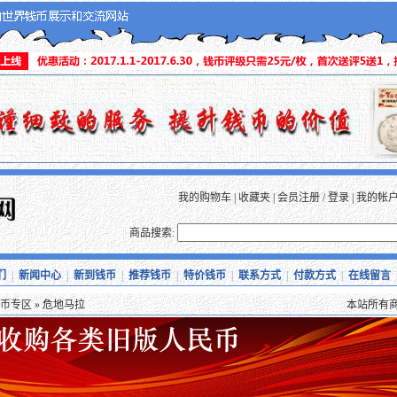
我的购物车
|
收藏夹
|
会员注册
/
登录
|
我的帐
商品搜索:
们
|
新闻中心
|
新到钱币
|
推荐钱币
|
特价钱币
|
联系方式
|
付款方式
|
在线留言
币专区
» 危地马拉
本站所有商品均