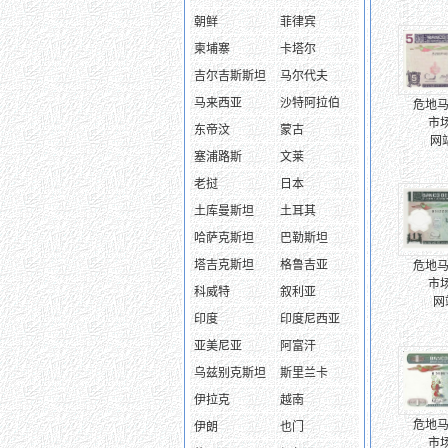
朝鲜
菲律宾
柬埔寨
卡塔尔
吉尔吉斯斯坦
马尔代夫
马来西亚
沙特阿拉伯
危地马拉
市场
东帝汶
蒙古
网
塞浦路斯
文莱
老挝
日本
土库曼斯坦
土耳其
哈萨克斯坦
巴勒斯坦
塔吉克斯坦
格鲁吉亚
危地马拉
市场
科威特
叙利亚
网
印度
印度尼西亚
亚美尼亚
阿富汗
乌兹别克斯坦
斯里兰卡
伊拉克
越南
危地马拉
伊朗
也门
市场