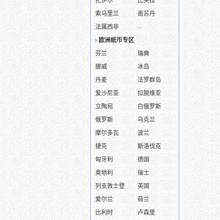
扎伊尔
比夫拉
索马里兰
南苏丹
...
法属西非
欧洲纸币专区
芬兰
瑞典
挪威
冰岛
丹麦
法罗群岛
爱沙尼亚
拉脱维亚
立陶宛
白俄罗斯
俄罗斯
乌克兰
摩尔多瓦
波兰
捷克
斯洛伐克
匈牙利
德国
奥地利
瑞士
列支敦士登
英国
爱尔兰
荷兰
比利时
卢森堡