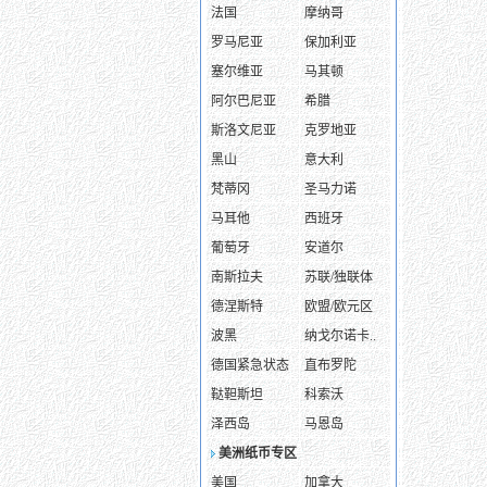
法国
摩纳哥
罗马尼亚
保加利亚
塞尔维亚
马其顿
阿尔巴尼亚
希腊
斯洛文尼亚
克罗地亚
黑山
意大利
梵蒂冈
圣马力诺
马耳他
西班牙
葡萄牙
安道尔
南斯拉夫
苏联/独联体
德涅斯特
欧盟/欧元区
波黑
纳戈尔诺卡..
德国紧急状态
直布罗陀
鞑靼斯坦
科索沃
泽西岛
马恩岛
美洲纸币专区
美国
加拿大