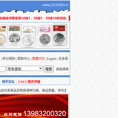
户
|
积分规则
|
帮助中心
|
繁體中文
|
English
|
日本語
高级搜索
|
钱币论坛
|
CNCC钱币评级
系商品实物高清晰扫描，保证质量，并均支持支付宝、财富通、安付通等多种安全支付方