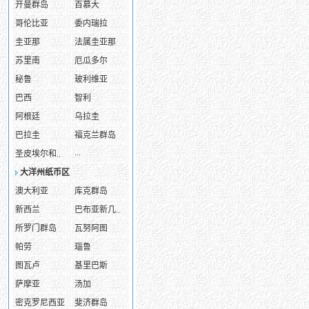
开曼群岛
百慕大
哥伦比亚
委内瑞拉
圭亚那
法属圭亚那
苏里南
厄瓜多尔
秘鲁
玻利维亚
巴西
智利
阿根廷
乌拉圭
巴拉圭
福克兰群岛
...
圣皮埃尔和..
大洋州纸币区
澳大利亚
库克群岛
新西兰
巴布亚新几..
所罗门群岛
瓦努阿图
帕劳
瑙鲁
图瓦卢
基里巴斯
萨摩亚
汤加
密克罗尼西亚
斐济群岛