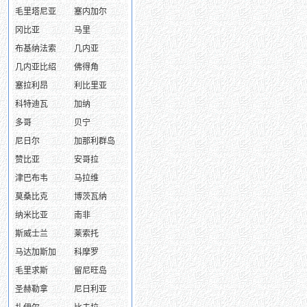
毛里塔尼亚
塞内加尔
冈比亚
马里
布基纳法索
几内亚
几内亚比绍
佛得角
塞拉利昂
利比里亚
科特迪瓦
加纳
多哥
贝宁
尼日尔
加那利群岛
赞比亚
安哥拉
津巴布韦
马拉维
莫桑比克
博茨瓦纳
纳米比亚
南非
斯威士兰
莱索托
马达加斯加
科摩罗
毛里求斯
留尼旺岛
圣赫勒拿
尼日利亚