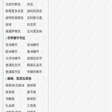
马绍尔群岛
关岛
新喀里多尼亚
波利尼西亚
皮特凯恩群岛
瓦利斯与富..
纽埃
托克劳
美属萨摩亚
北马里亚纳
世界硬币专区
亚洲硬币
非洲硬币
欧洲硬币
美洲硬币
大洋州硬币
金银纪念币
普通纪念币
精装礼品币
普通套币区
早期珍稀币
装帧、批发及其他
南极洲/北极洲
装帧类
批发类
套币类
书籍类
联体钞
礼品类
工具类