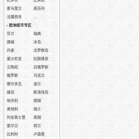
扎伊尔
比夫拉
索马里兰
南苏丹
...
法属西非
欧洲纸币专区
芬兰
瑞典
挪威
冰岛
丹麦
法罗群岛
爱沙尼亚
拉脱维亚
立陶宛
白俄罗斯
俄罗斯
乌克兰
摩尔多瓦
波兰
捷克
斯洛伐克
匈牙利
德国
奥地利
瑞士
列支敦士登
英国
爱尔兰
荷兰
比利时
卢森堡