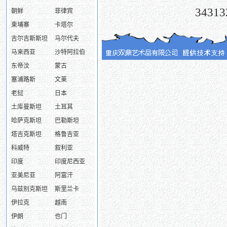
343
朝鲜
菲律宾
柬埔寨
卡塔尔
吉尔吉斯斯坦
马尔代夫
马来西亚
沙特阿拉伯
东帝汶
蒙古
塞浦路斯
文莱
老挝
日本
土库曼斯坦
土耳其
哈萨克斯坦
巴勒斯坦
塔吉克斯坦
格鲁吉亚
科威特
叙利亚
印度
印度尼西亚
亚美尼亚
阿富汗
乌兹别克斯坦
斯里兰卡
伊拉克
越南
伊朗
也门