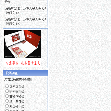
半分
·
清朝邮票 普6 万寿大字长距 2分
（盖销）NO.
·
清朝邮票 普6 万寿大字长距 2分
（盖销）NO.
投票调查
您喜欢收藏哪类钱币?
银元银币类
铜元镍币类
古钱花钱类
纸币票券类
外国硬币类