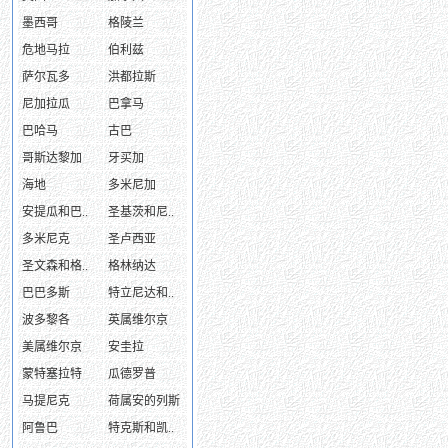
墨西哥
格陵兰
危地马拉
伯利兹
萨尔瓦多
洪都拉斯
尼加拉瓜
巴拿马
巴哈马
古巴
哥斯达黎加
牙买加
海地
多米尼加
安提瓜和巴..
圣基茨和尼..
多米尼克
圣卢西亚
圣文森和格..
格林纳达
巴巴多斯
特立尼达和..
波多黎各
英属维尔京
美属维尔京
安圭拉
蒙特塞拉特
瓜德罗普
马提尼克
荷属安的列斯
阿鲁巴
特克斯和凯..