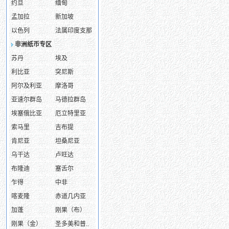
约旦
缅甸
孟加拉
新加坡
以色列
法属印度支那
非洲纸币专区
苏丹
埃及
利比亚
突尼斯
阿尔及利亚
摩洛哥
亚速尔群岛
马德拉群岛
埃塞俄比亚
厄立特里亚
索马里
吉布提
肯尼亚
坦桑尼亚
乌干达
卢旺达
布隆迪
塞舌尔
乍得
中非
喀麦隆
赤道几内亚
加蓬
刚果（布）
刚果（金）
圣多美和普..