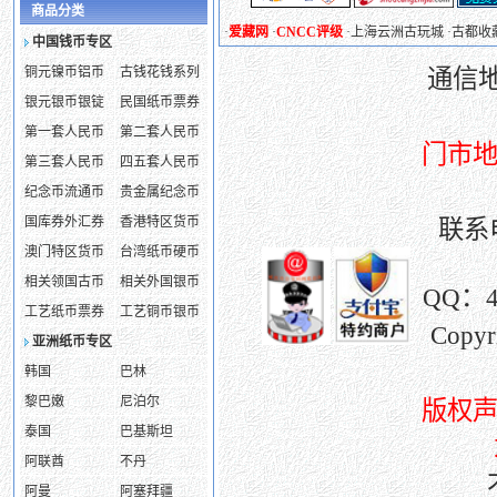
商品分类
·
爱藏网
·
CNCC评级
·
上海云洲古玩城
·
古都收
中国钱币专区
铜元镍币铝币
古钱花钱系列
通信
银元银币银锭
民国纸币票券
第一套人民币
第二套人民币
门市地
第三套人民币
四五套人民币
纪念币流通币
贵金属纪念币
国库券外汇券
香港特区货币
联系电
澳门特区货币
台湾纸币硬币
相关领国古币
相关外国银币
QQ：
工艺纸币票券
工艺铜币银币
Copy
亚洲纸币专区
韩国
巴林
黎巴嫩
尼泊尔
版权
泰国
巴基斯坦
阿联酋
不丹
阿曼
阿塞拜疆