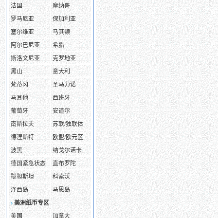
法国
摩纳哥
罗马尼亚
保加利亚
塞尔维亚
马其顿
阿尔巴尼亚
希腊
斯洛文尼亚
克罗地亚
黑山
意大利
梵蒂冈
圣马力诺
马耳他
西班牙
葡萄牙
安道尔
南斯拉夫
苏联/独联体
德涅斯特
欧盟/欧元区
波黑
纳戈尔诺卡..
德国紧急状态
直布罗陀
鞑靼斯坦
科索沃
泽西岛
马恩岛
美洲纸币专区
美国
加拿大