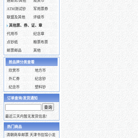
迪斯尼/其他
观赏币
ATM测试钞
军用票券
联盟及其他
评级币
其他票、券、证、章
代用币
纪念章
点钞纸
粮票布票
邮票邮品
其他
按品牌分类查看
欣赏币
地方币
外汇券
纪念钞
纪念币
塑料钞
订单查询/发货通知
最近三天内暂无发货信息!
热门商品
·
清朝商阜邮票 天津书信馆小龙