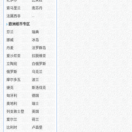
扎伊尔
比夫拉
索马里兰
南苏丹
...
法属西非
欧洲纸币专区
芬兰
瑞典
挪威
冰岛
丹麦
法罗群岛
爱沙尼亚
拉脱维亚
立陶宛
白俄罗斯
俄罗斯
乌克兰
摩尔多瓦
波兰
捷克
斯洛伐克
匈牙利
德国
奥地利
瑞士
列支敦士登
英国
爱尔兰
荷兰
比利时
卢森堡