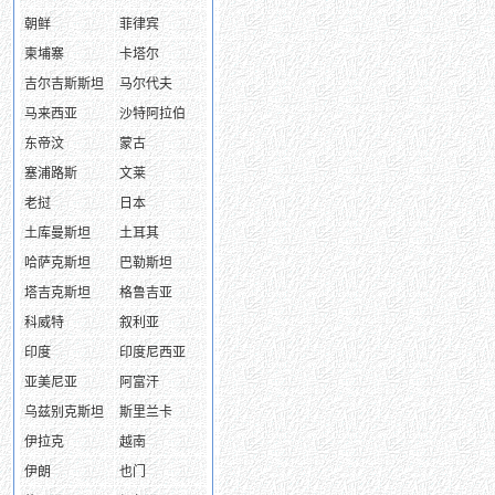
朝鲜
菲律宾
柬埔寨
卡塔尔
吉尔吉斯斯坦
马尔代夫
马来西亚
沙特阿拉伯
东帝汶
蒙古
塞浦路斯
文莱
老挝
日本
土库曼斯坦
土耳其
哈萨克斯坦
巴勒斯坦
塔吉克斯坦
格鲁吉亚
科威特
叙利亚
印度
印度尼西亚
亚美尼亚
阿富汗
乌兹别克斯坦
斯里兰卡
伊拉克
越南
伊朗
也门