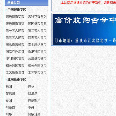
商品分类
本站商品详细介绍仍在更新中...如果
中国钱币专区
铜元镍币铝币
古钱花钱系列
银元银币银锭
民国纸币票券
第一套人民币
第二套人民币
第三套人民币
四五套人民币
纪念币流通币
贵金属纪念币
国库券外汇券
香港特区货币
澳门特区货币
台湾纸币硬币
相关领国古币
相关外国银币
工艺纸币票券
工艺铜币银币
亚洲纸币专区
韩国
巴林
黎巴嫩
尼泊尔
泰国
巴基斯坦
阿联酋
不丹
阿曼
阿塞拜疆