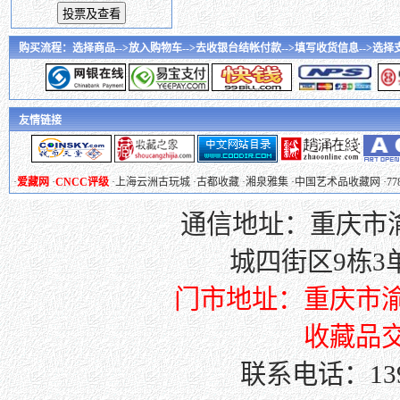
购买流程：选择商品-->放入购物车-->去收银台结帐付款-->填写收货信息-->选择支付
友情链接
·
爱藏网
·
CNCC评级
·
上海云洲古玩城
·
古都收藏
·
湘泉雅集
·
中国艺术品收藏网
·
7
通信地址：重庆市渝
城四街区9栋3单元
门市地址：重庆市渝
收藏品交
联系电话：139