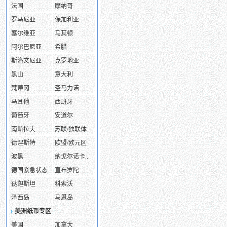
法国
摩纳哥
罗马尼亚
保加利亚
塞尔维亚
马其顿
阿尔巴尼亚
希腊
斯洛文尼亚
克罗地亚
黑山
意大利
梵蒂冈
圣马力诺
马耳他
西班牙
葡萄牙
安道尔
南斯拉夫
苏联/独联体
德涅斯特
欧盟/欧元区
波黑
纳戈尔诺卡..
德国紧急状态
直布罗陀
鞑靼斯坦
科索沃
泽西岛
马恩岛
美洲纸币专区
美国
加拿大