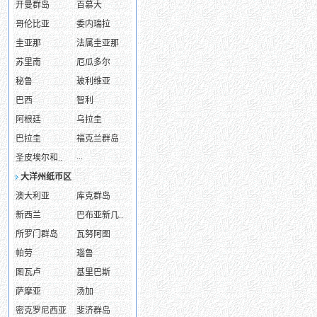
开曼群岛
百慕大
哥伦比亚
委内瑞拉
圭亚那
法属圭亚那
苏里南
厄瓜多尔
秘鲁
玻利维亚
巴西
智利
阿根廷
乌拉圭
巴拉圭
福克兰群岛
...
圣皮埃尔和..
大洋州纸币区
澳大利亚
库克群岛
新西兰
巴布亚新几..
所罗门群岛
瓦努阿图
帕劳
瑙鲁
图瓦卢
基里巴斯
萨摩亚
汤加
密克罗尼西亚
斐济群岛