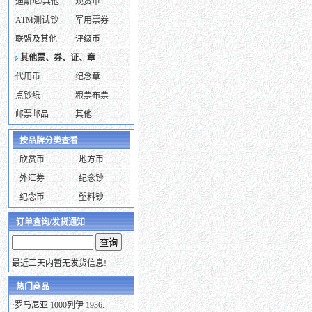
迪斯尼/其他
观赏币
ATM测试钞
军用票券
联盟及其他
评级币
其他票、券、证、章
代用币
纪念章
点钞纸
粮票布票
邮票邮品
其他
按品牌分类查看
欣赏币
地方币
外汇券
纪念钞
纪念币
塑料钞
订单查询/发货通知
最近三天内暂无发货信息!
热门商品
·
罗马尼亚 1000列伊 1936.