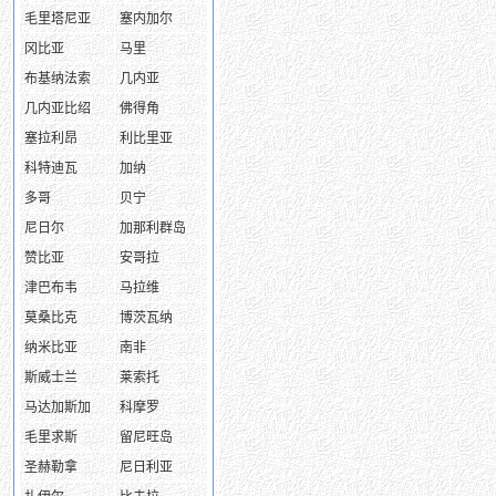
毛里塔尼亚
塞内加尔
冈比亚
马里
布基纳法索
几内亚
几内亚比绍
佛得角
塞拉利昂
利比里亚
科特迪瓦
加纳
多哥
贝宁
尼日尔
加那利群岛
赞比亚
安哥拉
津巴布韦
马拉维
莫桑比克
博茨瓦纳
纳米比亚
南非
斯威士兰
莱索托
马达加斯加
科摩罗
毛里求斯
留尼旺岛
圣赫勒拿
尼日利亚