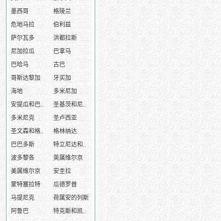
墨西哥
格陵兰
危地马拉
伯利兹
萨尔瓦多
洪都拉斯
尼加拉瓜
巴拿马
巴哈马
古巴
哥斯达黎加
牙买加
海地
多米尼加
安提瓜和巴..
圣基茨和尼..
多米尼克
圣卢西亚
圣文森和格..
格林纳达
巴巴多斯
特立尼达和..
波多黎各
英属维尔京
美属维尔京
安圭拉
蒙特塞拉特
瓜德罗普
马提尼克
荷属安的列斯
阿鲁巴
特克斯和凯..