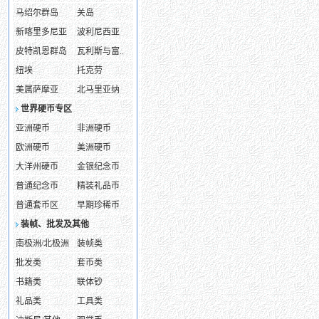
马绍尔群岛
关岛
新喀里多尼亚
波利尼西亚
皮特凯恩群岛
瓦利斯与富..
纽埃
托克劳
美属萨摩亚
北马里亚纳
世界硬币专区
亚洲硬币
非洲硬币
欧洲硬币
美洲硬币
大洋州硬币
金银纪念币
普通纪念币
精装礼品币
普通套币区
早期珍稀币
装帧、批发及其他
南极洲/北极洲
装帧类
批发类
套币类
书籍类
联体钞
礼品类
工具类