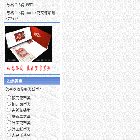
·
苏格兰 5镑 1957.
·
苏格兰 5镑 2002（克莱德斯戴
尔银行）.
投票调查
您喜欢收藏哪类钱币?
银元银币类
铜元镍币类
古钱花钱类
纸币票券类
外国硬币类
外国纸币类
人民币系列