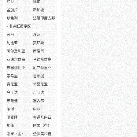
约旦
缅甸
孟加拉
新加坡
以色列
法属印度支那
非洲纸币专区
苏丹
埃及
利比亚
突尼斯
阿尔及利亚
摩洛哥
亚速尔群岛
马德拉群岛
埃塞俄比亚
厄立特里亚
索马里
吉布提
肯尼亚
坦桑尼亚
乌干达
卢旺达
布隆迪
塞舌尔
乍得
中非
喀麦隆
赤道几内亚
加蓬
刚果（布）
刚果（金）
圣多美和普..