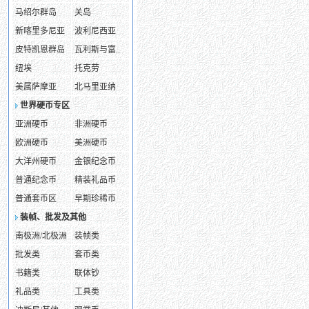
马绍尔群岛
关岛
新喀里多尼亚
波利尼西亚
皮特凯恩群岛
瓦利斯与富..
纽埃
托克劳
美属萨摩亚
北马里亚纳
世界硬币专区
亚洲硬币
非洲硬币
欧洲硬币
美洲硬币
大洋州硬币
金银纪念币
普通纪念币
精装礼品币
普通套币区
早期珍稀币
装帧、批发及其他
南极洲/北极洲
装帧类
批发类
套币类
书籍类
联体钞
礼品类
工具类