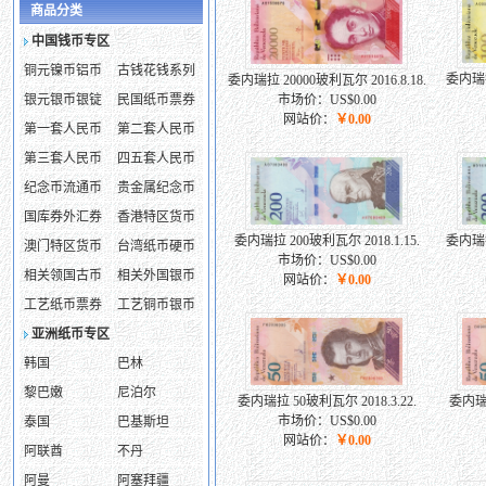
商品分类
中国钱币专区
铜元镍币铝币
古钱花钱系列
委内瑞拉
委内瑞拉 20000玻利瓦尔 2016.8.18.
银元银币银锭
民国纸币票券
市场价：US$0.00
网站价：
￥0.00
第一套人民币
第二套人民币
第三套人民币
四五套人民币
纪念币流通币
贵金属纪念币
国库券外汇券
香港特区货币
委内瑞拉 200玻利瓦尔 2018.1.15.
委内瑞拉 
澳门特区货币
台湾纸币硬币
市场价：US$0.00
相关领国古币
相关外国银币
网站价：
￥0.00
工艺纸币票券
工艺铜币银币
亚洲纸币专区
韩国
巴林
黎巴嫩
尼泊尔
委内瑞拉 50玻利瓦尔 2018.3.22.
委内瑞拉
市场价：US$0.00
泰国
巴基斯坦
网站价：
￥0.00
阿联酋
不丹
阿曼
阿塞拜疆