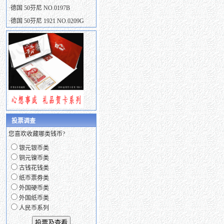
·
德国 50芬尼 NO.0197B
·
德国 50芬尼 1921 NO.0209G
投票调查
您喜欢收藏哪类钱币?
银元银币类
铜元镍币类
古钱花钱类
纸币票券类
外国硬币类
外国纸币类
人民币系列