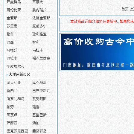
开曼群岛
百慕大
首页 
哥伦比亚
委内瑞拉
圭亚那
法属圭亚那
本站商品详细介绍仍在更新中...如果
苏里南
厄瓜多尔
秘鲁
玻利维亚
巴西
智利
阿根廷
乌拉圭
巴拉圭
福克兰群岛
...
圣皮埃尔和..
大洋州纸币区
澳大利亚
库克群岛
新西兰
巴布亚新几..
所罗门群岛
瓦努阿图
帕劳
瑙鲁
图瓦卢
基里巴斯
萨摩亚
汤加
密克罗尼西亚
斐济群岛