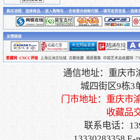
购买流程：选择商品-->放入购物车-->去收银台结帐付款-->填写收货信息-->选择支付
友情链接
·
爱藏网
·
CNCC评级
·
上海云洲古玩城
·
古都收藏
·
湘泉雅集
·
中国艺术品收藏网
·
7
通信地址：重庆市渝
城四街区9栋3单元
门市地址：重庆市渝
收藏品交
联系电话：139
13330283358 E-