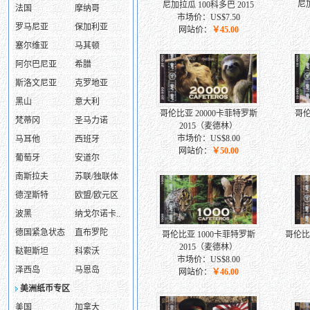
尼加
尼加拉瓜 100科多巴 2015
法国
摩纳哥
市场价：US$7.50
罗马尼亚
保加利亚
网站价：
￥45.00
塞尔维亚
马其顿
阿尔巴尼亚
希腊
斯洛文尼亚
克罗地亚
黑山
意大利
哥伦比亚 20000卡菲特罗斯
哥伦
梵蒂冈
圣马力诺
2015（麦德林）
市场价：US$8.00
马耳他
西班牙
网站价：
￥50.00
葡萄牙
安道尔
南斯拉夫
苏联/独联体
德涅斯特
欧盟/欧元区
波黑
纳戈尔诺卡..
德国紧急状态
直布罗陀
哥伦比亚 1000卡菲特罗斯
哥伦比亚
2015（麦德林）
鞑靼斯坦
科索沃
市场价：US$8.00
泽西岛
马恩岛
网站价：
￥46.00
美洲纸币专区
美国
加拿大