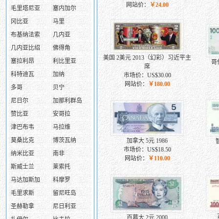
网站价：
￥24.00
毛里塔尼亚
塞内加尔
冈比亚
马里
布基纳法索
几内亚
几内亚比绍
佛得角
美国 2美元 2013（幻彩）习近平主
塞拉利昂
利比里亚
哥伦
席
科特迪瓦
加纳
市场价：US$30.00
网站价：
￥180.00
多哥
贝宁
尼日尔
加那利群岛
赞比亚
安哥拉
津巴布韦
马拉维
莫桑比克
博茨瓦纳
加拿大 5元 1986
智
市场价：US$18.50
纳米比亚
南非
网站价：
￥110.00
斯威士兰
莱索托
马达加斯加
科摩罗
毛里求斯
留尼旺岛
圣赫勒拿
尼日利亚
百慕大 2元 2000