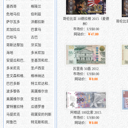
墨西哥
格陵兰
危地马拉
伯利兹
哥伦比亚 10德拉根 2015（麦德
哥伦比亚
萨尔瓦多
洪都拉斯
林）
市场价：US$8.00
尼加拉瓜
巴拿马
网站价：
￥47.00
巴哈马
古巴
哥斯达黎加
牙买加
海地
多米尼加
安提瓜和巴..
圣基茨和尼..
多米尼克
圣卢西亚
苏里南 50盾 2012.
市场价：US$0.00
圣文森和格..
格林纳达
网站价：
￥0.00
巴巴多斯
特立尼达和..
波多黎各
英属维尔京
美属维尔京
安圭拉
蒙特塞拉特
瓜德罗普
阿根廷 100比索 2015.
马提尼克
荷属安的列斯
市场价：US$0.00
阿鲁巴
特克斯和凯..
网站价：
￥0.00