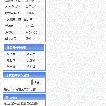
迪斯尼/其他
观赏币
ATM测试钞
军用票券
联盟及其他
评级币
其他票、券、证、章
代用币
纪念章
点钞纸
粮票布票
邮票邮品
其他
按品牌分类查看
欣赏币
地方币
外汇券
纪念钞
纪念币
塑料钞
订单查询/发货通知
最近三天内暂无发货信息!
热门商品
·
德国 25芬尼 1921 NO.0239