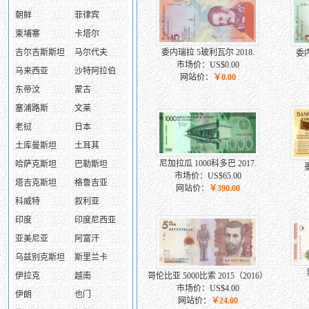
朝鲜
菲律宾
柬埔寨
卡塔尔
吉尔吉斯斯坦
马尔代夫
委内瑞拉 5玻利瓦尔 2018.
委内
市场价：US$0.00
马来西亚
沙特阿拉伯
网站价：
￥0.00
东帝汶
蒙古
塞浦路斯
文莱
老挝
日本
土库曼斯坦
土耳其
尼加拉瓜 1000科多巴 2017.
哈萨克斯坦
巴勒斯坦
墨
市场价：US$65.00
塔吉克斯坦
格鲁吉亚
网站价：
￥390.00
科威特
叙利亚
印度
印度尼西亚
亚美尼亚
阿富汗
乌兹别克斯坦
斯里兰卡
伊拉克
越南
哥伦比亚 5000比索 2015（2016）
市场价：US$4.00
伊朗
也门
网站价：
￥24.00