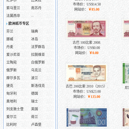
扎伊尔
比夫拉
市场价：US$14.50
索马里兰
南苏丹
网站价：
￥85.00
...
法属西非
欧洲纸币专区
芬兰
瑞典
挪威
冰岛
古巴 100比索 2008.
丹麦
法罗群岛
市场价：US$0.00
网站价：
￥0.00
爱沙尼亚
拉脱维亚
立陶宛
白俄罗斯
俄罗斯
乌克兰
摩尔多瓦
波兰
捷克
斯洛伐克
古巴 200比索 2010（2015）.
尼
市场价：US$23.00
匈牙利
德国
网站价：
￥135.00
奥地利
瑞士
列支敦士登
英国
爱尔兰
荷兰
比利时
卢森堡