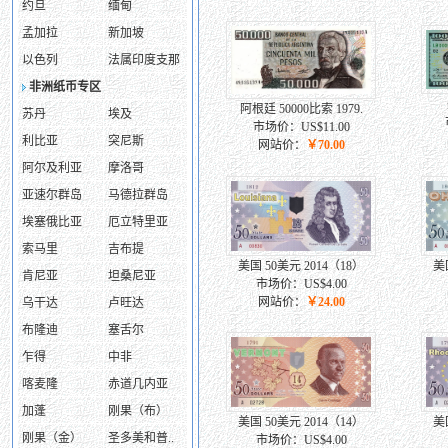
约旦
缅甸
孟加拉
新加坡
以色列
法属印度支那
非洲纸币专区
阿根廷 50000比索 1979.
苏丹
埃及
市场价：US$11.00
利比亚
突尼斯
网站价：
￥70.00
阿尔及利亚
摩洛哥
亚速尔群岛
马德拉群岛
埃塞俄比亚
厄立特里亚
索马里
吉布提
美国 50美元 2014（18）
美
肯尼亚
坦桑尼亚
市场价：US$4.00
网站价：
￥24.00
乌干达
卢旺达
布隆迪
塞舌尔
乍得
中非
喀麦隆
赤道几内亚
加蓬
刚果（布）
美国 50美元 2014（14）
美
刚果（金）
圣多美和普..
市场价：US$4.00