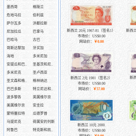
墨西哥
格陵兰
危地马拉
伯利兹
萨尔瓦多
洪都拉斯
新西兰 20元 1967-81（签名1）.
新西兰 
尼加拉瓜
巴拿马
市场价：US$0.00
巴哈马
古巴
网站价：
￥0.00
哥斯达黎加
牙买加
海地
多米尼加
安提瓜和巴..
圣基茨和尼..
多米尼克
圣卢西亚
新西
新西兰 2元 1981（签名2）
圣文森和格..
格林纳达
市场价：US$8.00
巴巴多斯
特立尼达和..
网站价：
￥57.00
波多黎各
英属维尔京
美属维尔京
安圭拉
蒙特塞拉特
瓜德罗普
马提尼克
荷属安的列斯
新西兰 10元 2000.
阿鲁巴
特克斯和凯..
市场价：US$0.00