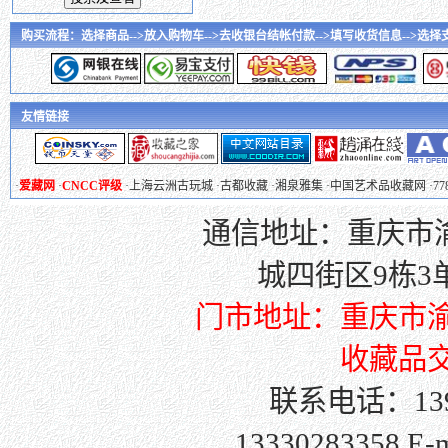
购买流程：选择商品-->放入购物车-->去收银台结帐付款-->填写收货信息-->选择支付
友情链接
·
爱藏网
·
CNCC评级
·
上海云洲古玩城
·
古都收藏
·
湘泉雅集
·
中国艺术品收藏网
·
7
通信地址：重庆市渝
城四街区9栋3单元
门市地址：重庆市渝
收藏品交
联系电话：139
13330283358 E-