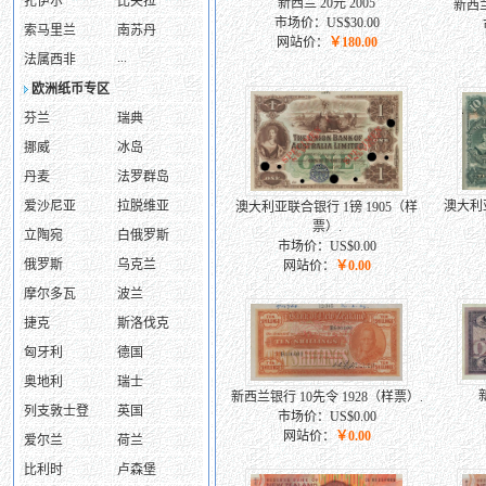
扎伊尔
比夫拉
新西兰 20元 2005
新西兰
市场价：US$30.00
索马里兰
南苏丹
网站价：
￥180.00
...
法属西非
欧洲纸币专区
芬兰
瑞典
挪威
冰岛
丹麦
法罗群岛
爱沙尼亚
拉脱维亚
澳大利亚
澳大利亚联合银行 1镑 1905（样
票）.
立陶宛
白俄罗斯
市场价：US$0.00
俄罗斯
乌克兰
网站价：
￥0.00
摩尔多瓦
波兰
捷克
斯洛伐克
匈牙利
德国
奥地利
瑞士
新西兰银行 10先令 1928（样票）.
列支敦士登
英国
市场价：US$0.00
网站价：
￥0.00
爱尔兰
荷兰
比利时
卢森堡