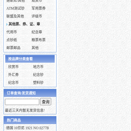
迪斯尼/其他
观赏币
ATM测试钞
军用票券
联盟及其他
评级币
其他票、券、证、章
代用币
纪念章
点钞纸
粮票布票
邮票邮品
其他
按品牌分类查看
欣赏币
地方币
外汇券
纪念钞
纪念币
塑料钞
订单查询/发货通知
最近三天内暂无发货信息!
热门商品
·
德国 10芬尼 1921 NO.0277B