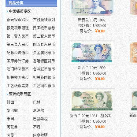
商品分类
中国钱币专区
铜元镍币铝币
古钱花钱系列
新西兰 10元 1992.
市场价：US$0.00
银元银币银锭
民国纸币票券
网站价：
￥0.00
第一套人民币
第二套人民币
第三套人民币
四五套人民币
纪念币流通币
贵金属纪念币
国库券外汇券
香港特区货币
新西兰 10元 1990.
澳门特区货币
台湾纸币硬币
市场价：US$0.00
相关领国古币
相关外国银币
网站价：
￥0.00
工艺纸币票券
工艺铜币银币
亚洲纸币专区
韩国
巴林
黎巴嫩
尼泊尔
新西兰
新西兰 20元 1981（签名3）.
泰国
巴基斯坦
市场价：US$0.00
网站价：
￥0.00
阿联酋
不丹
阿曼
阿塞拜疆