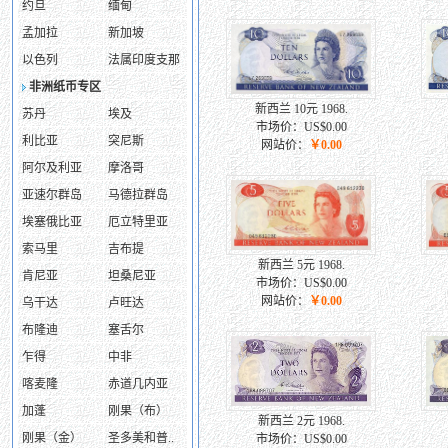
约旦
缅甸
孟加拉
新加坡
以色列
法属印度支那
非洲纸币专区
新西兰 10元 1968.
苏丹
埃及
市场价：US$0.00
利比亚
突尼斯
网站价：
￥0.00
阿尔及利亚
摩洛哥
亚速尔群岛
马德拉群岛
埃塞俄比亚
厄立特里亚
索马里
吉布提
新西兰 5元 1968.
肯尼亚
坦桑尼亚
市场价：US$0.00
网站价：
￥0.00
乌干达
卢旺达
布隆迪
塞舌尔
乍得
中非
喀麦隆
赤道几内亚
加蓬
刚果（布）
新西兰 2元 1968.
刚果（金）
圣多美和普..
市场价：US$0.00