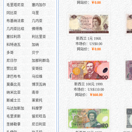
网站价：
￥0.00
毛里塔尼亚
塞内加尔
冈比亚
马里
布基纳法索
几内亚
几内亚比绍
佛得角
塞拉利昂
利比里亚
新西兰 1元 1968.
市场价：US$0.00
科特迪瓦
加纳
网站价：
￥0.00
多哥
贝宁
尼日尔
加那利群岛
赞比亚
安哥拉
津巴布韦
马拉维
新西兰 100元 1999.
莫桑比克
博茨瓦纳
市场价：US$110.00
纳米比亚
南非
网站价：
￥660.00
斯威士兰
莱索托
马达加斯加
科摩罗
毛里求斯
留尼旺岛
圣赫勒拿
尼日利亚