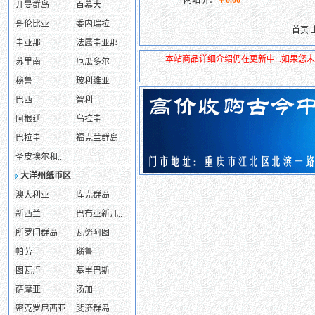
网站价：
￥0.00
开曼群岛
百慕大
哥伦比亚
委内瑞拉
首页 
圭亚那
法属圭亚那
本站商品详细介绍仍在更新中...如果
苏里南
厄瓜多尔
秘鲁
玻利维亚
巴西
智利
阿根廷
乌拉圭
巴拉圭
福克兰群岛
...
圣皮埃尔和..
大洋州纸币区
澳大利亚
库克群岛
新西兰
巴布亚新几..
所罗门群岛
瓦努阿图
帕劳
瑙鲁
图瓦卢
基里巴斯
萨摩亚
汤加
密克罗尼西亚
斐济群岛