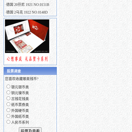
·
德国 20芬尼 1921 NO.0151B
·
德国 2马克 1922 NO.0148D
投票调查
您喜欢收藏哪类钱币?
银元银币类
铜元镍币类
古钱花钱类
纸币票券类
外国硬币类
外国纸币类
人民币系列