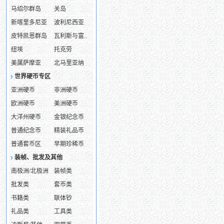
马绍尔群岛
关岛
新喀里多尼亚
波利尼西亚
皮特凯恩群岛
瓦利斯与富..
纽埃
托克劳
美属萨摩亚
北马里亚纳
世界硬币专区
亚洲硬币
非洲硬币
欧洲硬币
美洲硬币
大洋州硬币
金银纪念币
普通纪念币
精装礼品币
普通套币区
早期珍稀币
装帧、批发及其他
南极洲/北极洲
装帧类
批发类
套币类
书籍类
联体钞
礼品类
工具类