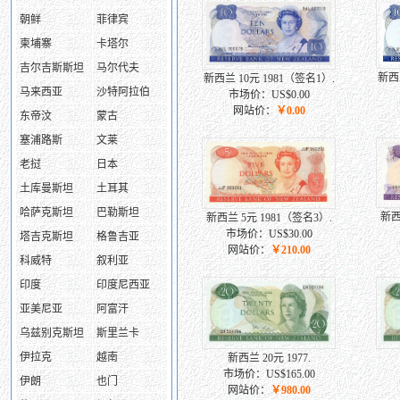
朝鲜
菲律宾
柬埔寨
卡塔尔
吉尔吉斯斯坦
马尔代夫
新西兰
新西兰 10元 1981（签名1）.
马来西亚
沙特阿拉伯
市场价：US$0.00
网站价：
￥0.00
东帝汶
蒙古
塞浦路斯
文莱
老挝
日本
土库曼斯坦
土耳其
哈萨克斯坦
巴勒斯坦
新西
新西兰 5元 1981（签名3）.
市场价：US$30.00
塔吉克斯坦
格鲁吉亚
网站价：
￥210.00
科威特
叙利亚
印度
印度尼西亚
亚美尼亚
阿富汗
乌兹别克斯坦
斯里兰卡
伊拉克
越南
新西兰 20元 1977.
市场价：US$165.00
伊朗
也门
网站价：
￥980.00