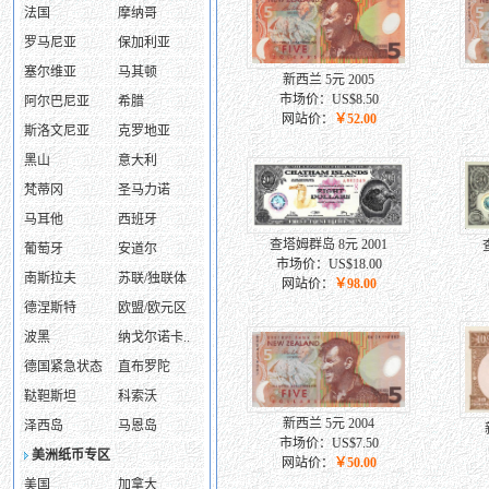
法国
摩纳哥
罗马尼亚
保加利亚
塞尔维亚
马其顿
新西兰 5元 2005
市场价：US$8.50
阿尔巴尼亚
希腊
网站价：
￥52.00
斯洛文尼亚
克罗地亚
黑山
意大利
梵蒂冈
圣马力诺
马耳他
西班牙
查塔姆群岛 8元 2001
葡萄牙
安道尔
市场价：US$18.00
南斯拉夫
苏联/独联体
网站价：
￥98.00
德涅斯特
欧盟/欧元区
波黑
纳戈尔诺卡..
德国紧急状态
直布罗陀
鞑靼斯坦
科索沃
新西兰 5元 2004
泽西岛
马恩岛
市场价：US$7.50
美洲纸币专区
网站价：
￥50.00
美国
加拿大