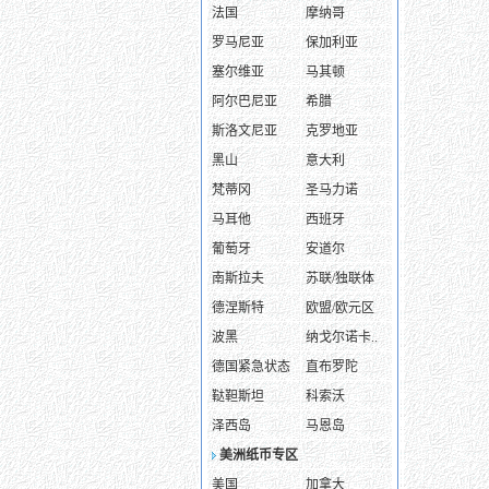
法国
摩纳哥
罗马尼亚
保加利亚
塞尔维亚
马其顿
阿尔巴尼亚
希腊
斯洛文尼亚
克罗地亚
黑山
意大利
梵蒂冈
圣马力诺
马耳他
西班牙
葡萄牙
安道尔
南斯拉夫
苏联/独联体
德涅斯特
欧盟/欧元区
波黑
纳戈尔诺卡..
德国紧急状态
直布罗陀
鞑靼斯坦
科索沃
泽西岛
马恩岛
美洲纸币专区
美国
加拿大