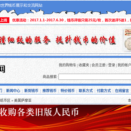
我的购物车
|
收藏夹
|
会员注册
/
登录
|
我的帐
商品搜索:
们
|
新闻中心
|
新到钱币
|
推荐钱币
|
特价钱币
|
联系方式
|
付款方式
|
在线留言
纸币区
» 美属萨摩亚
本站所