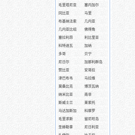
毛里塔尼亚
塞内加尔
冈比亚
马里
布基纳法索
几内亚
几内亚比绍
佛得角
塞拉利昂
利比里亚
科特迪瓦
加纳
多哥
贝宁
尼日尔
加那利群岛
赞比亚
安哥拉
津巴布韦
马拉维
莫桑比克
博茨瓦纳
纳米比亚
南非
斯威士兰
莱索托
马达加斯加
科摩罗
毛里求斯
留尼旺岛
圣赫勒拿
尼日利亚