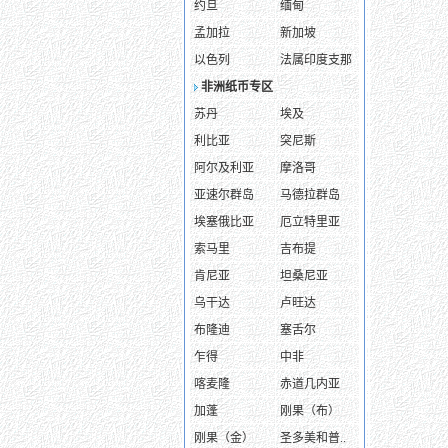
约旦
缅甸
孟加拉
新加坡
以色列
法属印度支那
非洲纸币专区
苏丹
埃及
利比亚
突尼斯
阿尔及利亚
摩洛哥
亚速尔群岛
马德拉群岛
埃塞俄比亚
厄立特里亚
索马里
吉布提
肯尼亚
坦桑尼亚
乌干达
卢旺达
布隆迪
塞舌尔
乍得
中非
喀麦隆
赤道几内亚
加蓬
刚果（布）
刚果（金）
圣多美和普..