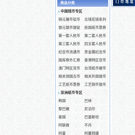
商品分类
中国钱币专区
铜元镍币铝币
古钱花钱系列
银元银币银锭
民国纸币票券
第一套人民币
第二套人民币
第三套人民币
四五套人民币
纪念币流通币
贵金属纪念币
国库券外汇券
香港特区货币
澳门特区货币
台湾纸币硬币
相关领国古币
相关外国银币
工艺纸币票券
工艺铜币银币
亚洲纸币专区
韩国
巴林
黎巴嫩
尼泊尔
泰国
巴基斯坦
阿联酋
不丹
阿曼
阿塞拜疆