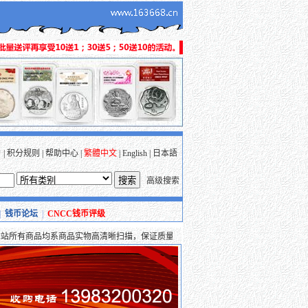
户
|
积分规则
|
帮助中心
|
繁體中文
|
English
|
日本語
高级搜索
|
钱币论坛
|
CNCC钱币评级
有商品均系商品实物高清晰扫描，保证质量，并均支持支付宝、财富通、安付通等多种