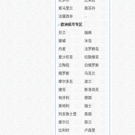
扎伊尔
比夫拉
索马里兰
南苏丹
...
法属西非
欧洲纸币专区
芬兰
瑞典
挪威
冰岛
丹麦
法罗群岛
爱沙尼亚
拉脱维亚
立陶宛
白俄罗斯
俄罗斯
乌克兰
摩尔多瓦
波兰
捷克
斯洛伐克
匈牙利
德国
奥地利
瑞士
列支敦士登
英国
爱尔兰
荷兰
比利时
卢森堡