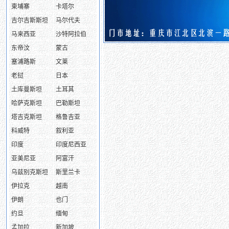
柬埔寨
卡塔尔
吉尔吉斯斯坦
马尔代夫
马来西亚
沙特阿拉伯
东帝汶
蒙古
塞浦路斯
文莱
老挝
日本
土库曼斯坦
土耳其
哈萨克斯坦
巴勒斯坦
塔吉克斯坦
格鲁吉亚
科威特
叙利亚
印度
印度尼西亚
亚美尼亚
阿富汗
乌兹别克斯坦
斯里兰卡
伊拉克
越南
伊朗
也门
约旦
缅甸
孟加拉
新加坡