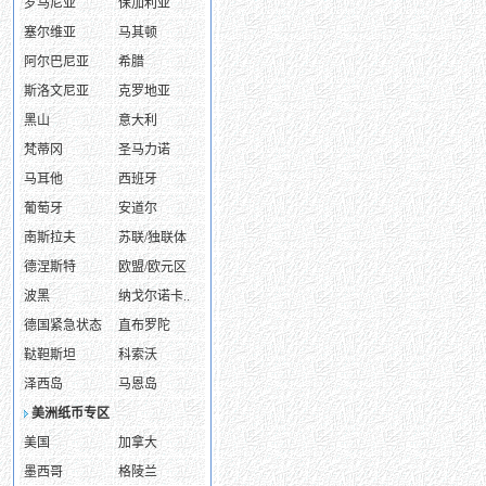
罗马尼亚
保加利亚
塞尔维亚
马其顿
阿尔巴尼亚
希腊
斯洛文尼亚
克罗地亚
黑山
意大利
梵蒂冈
圣马力诺
马耳他
西班牙
葡萄牙
安道尔
南斯拉夫
苏联/独联体
德涅斯特
欧盟/欧元区
波黑
纳戈尔诺卡..
德国紧急状态
直布罗陀
鞑靼斯坦
科索沃
泽西岛
马恩岛
美洲纸币专区
美国
加拿大
墨西哥
格陵兰