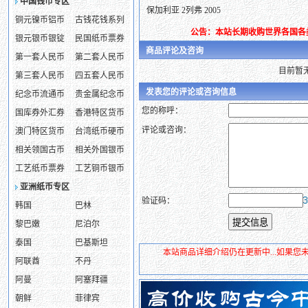
中国钱币专区
保加利亚 2列弗 2005
铜元镍币铝币
古钱花钱系列
公告：本站长期收购世界各国各
银元银币银锭
民国纸币票券
商品评论及咨询
第一套人民币
第二套人民币
目前暂
第三套人民币
四五套人民币
发表您的评论或咨询信息
纪念币流通币
贵金属纪念币
您的称呼：
国库券外汇券
香港特区货币
评论或咨询：
澳门特区货币
台湾纸币硬币
相关领国古币
相关外国银币
工艺纸币票券
工艺铜币银币
亚洲纸币专区
验证码：
韩国
巴林
黎巴嫩
尼泊尔
泰国
巴基斯坦
本站商品详细介绍仍在更新中...如果
阿联酋
不丹
阿曼
阿塞拜疆
朝鲜
菲律宾