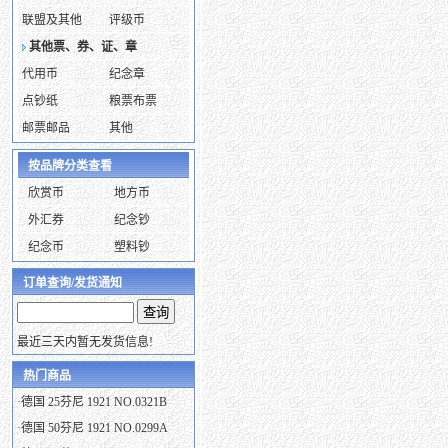
联盟及其他
评级币
其他票、券、证、章
代用币
纪念章
点钞纸
粮票布票
邮票邮品
其他
按品牌分类查看
欣赏币
地方币
外汇券
纪念钞
纪念币
塑料钞
订单查询/发货通知
最近三天内暂无发货信息!
热门商品
·
德国 25芬尼 1921 NO.0321B
·
德国 50芬尼 1921 NO.0299A