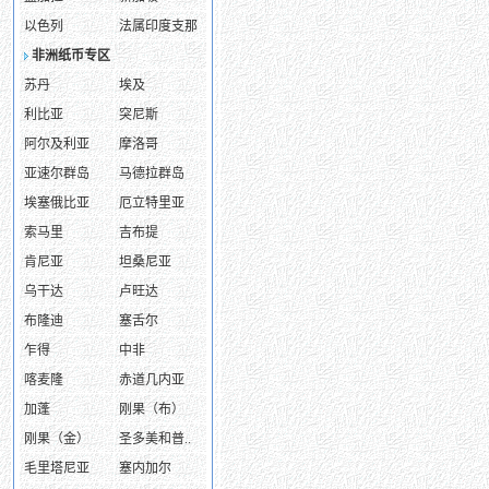
以色列
法属印度支那
非洲纸币专区
苏丹
埃及
利比亚
突尼斯
阿尔及利亚
摩洛哥
亚速尔群岛
马德拉群岛
埃塞俄比亚
厄立特里亚
索马里
吉布提
肯尼亚
坦桑尼亚
乌干达
卢旺达
布隆迪
塞舌尔
乍得
中非
喀麦隆
赤道几内亚
加蓬
刚果（布）
刚果（金）
圣多美和普..
毛里塔尼亚
塞内加尔