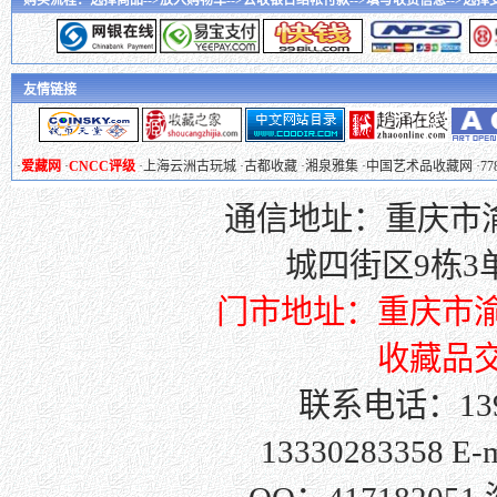
购买流程：选择商品-->放入购物车-->去收银台结帐付款-->填写收货信息-->选择支付
友情链接
·
爱藏网
·
CNCC评级
·
上海云洲古玩城
·
古都收藏
·
湘泉雅集
·
中国艺术品收藏网
·
7
通信地址：重庆市渝
城四街区9栋3单元
门市地址：重庆市渝
收藏品交
联系电话：139
13330283358 E-