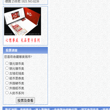
·
德国 25芬尼 1921 NO.0239
投票调查
您喜欢收藏哪类钱币?
银元银币类
铜元镍币类
古钱花钱类
纸币票券类
外国硬币类
外国纸币类
人民币系列