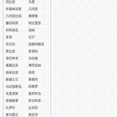
冈比亚
马里
布基纳法索
几内亚
几内亚比绍
佛得角
塞拉利昂
利比里亚
科特迪瓦
加纳
多哥
贝宁
尼日尔
加那利群岛
赞比亚
安哥拉
津巴布韦
马拉维
莫桑比克
博茨瓦纳
纳米比亚
南非
斯威士兰
莱索托
马达加斯加
科摩罗
毛里求斯
留尼旺岛
圣赫勒拿
尼日利亚
扎伊尔
比夫拉
索马里兰
南苏丹