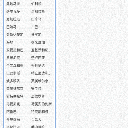
危地马拉
伯利兹
萨尔瓦多
洪都拉斯
尼加拉瓜
巴拿马
巴哈马
古巴
哥斯达黎加
牙买加
海地
多米尼加
安提瓜和巴..
圣基茨和尼..
多米尼克
圣卢西亚
圣文森和格..
格林纳达
巴巴多斯
特立尼达和..
波多黎各
英属维尔京
美属维尔京
安圭拉
蒙特塞拉特
瓜德罗普
马提尼克
荷属安的列斯
阿鲁巴
特克斯和凯..
开曼群岛
百慕大
哥伦比亚
委内瑞拉