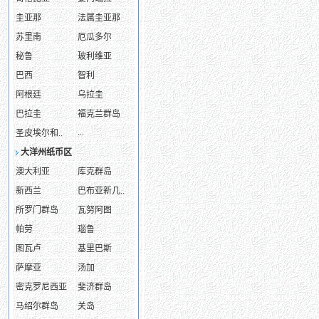
圭亚那
法属圭亚那
苏里南
厄瓜多尔
秘鲁
玻利维亚
巴西
智利
阿根廷
乌拉圭
巴拉圭
福克兰群岛
...
圣皮埃尔和..
大洋州纸币区
澳大利亚
库克群岛
新西兰
巴布亚新几..
所罗门群岛
瓦努阿图
帕劳
瑙鲁
图瓦卢
基里巴斯
萨摩亚
汤加
密克罗尼西亚
斐济群岛
马绍尔群岛
关岛